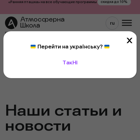
скидка до 10%
«Ранняя пташка» на все обучающие программы
X
Перейти
Перейти на українську
?
к
содержимому
Так
Ні
Наши статьи и
новости