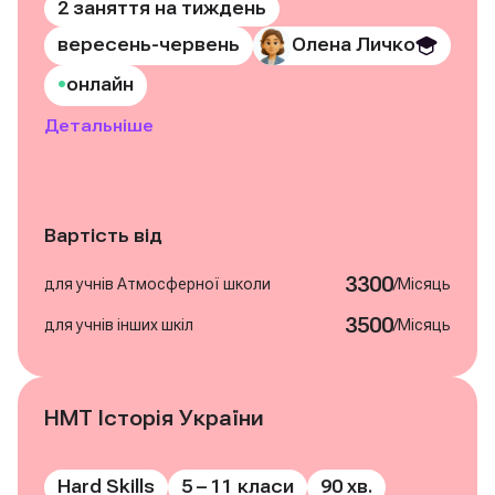
2 заняття на тиждень
вересень-червень
Олена Личко
•
онлайн
Детальніше
Вартість від
3300
/
для учнів Атмосферної школи
Місяць
3500
/
для учнів інших шкіл
Місяць
НМТ Історія України
Записатись на курс
Hard Skills
5 – 11 класи
90 хв.