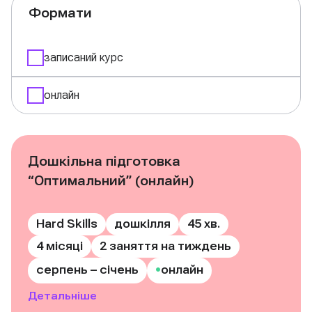
Формати
записаний курс
онлайн
Дошкільна підготовка
“Оптимальний” (онлайн)
Hard Skills
дошкілля
45 хв.
4 місяці
2 заняття на тиждень
•
серпень – січень
онлайн
Детальніше