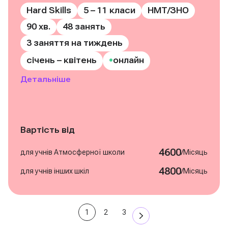
Hard Skills
5 – 11 класи
НМТ/ЗНО
90 хв.
48 занять
3 заняття на тиждень
•
січень – квітень
онлайн
Детальніше
Вартість від
4600
/
для учнів Атмосферної школи
Місяць
4800
/
для учнів інших шкіл
Місяць
1
2
3
Записатись на курс