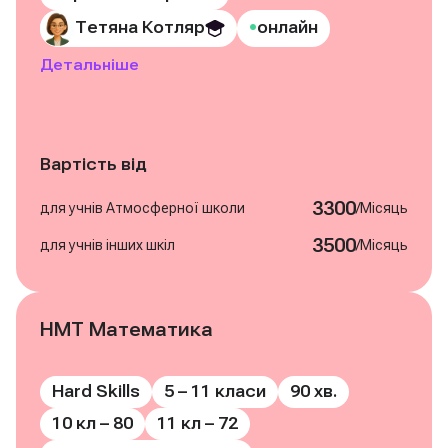
•
Тетяна Котляр
онлайн
Детальніше
Вартість від
3300
/
для учнів Атмосферної школи
Місяць
3500
/
для учнів інших шкіл
Місяць
НМТ Математика
Записатись на курс
Hard Skills
5 – 11 класи
90 хв.
10 кл – 80
11 кл – 72