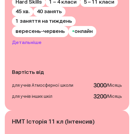
Hard Skills
1 – 4 класи
5 – 11 класи
45 хв.
40 занять
1 заняття на тиждень
•
вересень-червень
онлайн
Детальніше
Вартість від
3000
/
для учнів Атмосферної школи
Місяць
3200
/
для учнів інших шкіл
Місяць
НМТ Історія 11 кл (Інтенсив)
Записатись на курс