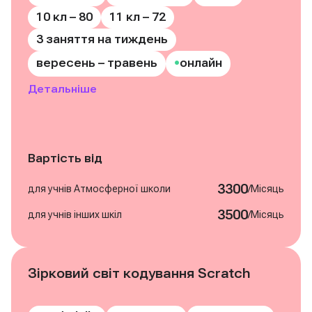
10 кл – 80
11 кл – 72
3 заняття на тиждень
•
вересень – травень
онлайн
Детальніше
Вартість від
3300
/
для учнів Атмосферної школи
Місяць
3500
/
для учнів інших шкіл
Місяць
Зірковий світ кодування Scratch
Записатись на курс