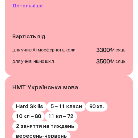
Детальніше
Вартість від
3300
/
для учнів Атмосферної школи
Місяць
3500
/
для учнів інших шкіл
Місяць
НМТ Українська мова
Записатись на курс
Hard Skills
5 – 11 класи
90 хв.
10 кл – 80
11 кл – 72
2 заняття на тиждень
вересень-червень