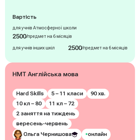
Вартість
для учнів Атмосферної школи
2500
/
предмет на 6 місяців
2500
/
для учнів інших шкіл
предмет на 6 місяців
НМТ Англійська мова
Hard Skills
5 – 11 класи
90 хв.
10 кл – 80
11 кл – 72
2 заняття на тиждень
вересень-червень
•
Ольга Чернишова
онлайн