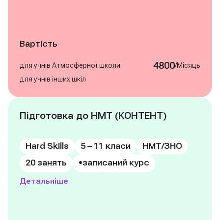
Вартість
4800
/
для учнів Атмосферної школи
Місяць
для учнів інших шкіл
Підготовка до НМТ (КОНТЕНТ)
Записатись на курс
Hard Skills
5 – 11 класи
НМТ/ЗНО
•
20 занять
записаний курс
Детальніше