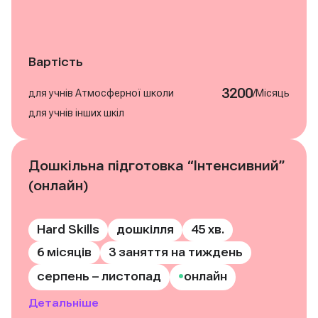
Вартість
3200
/
для учнів Атмосферної школи
Місяць
для учнів інших шкіл
Дошкільна підготовка “Інтенсивний”
Записатись на курс
(онлайн)
Hard Skills
дошкілля
45 хв.
6 місяців
3 заняття на тиждень
•
серпень – листопад
онлайн
Детальніше