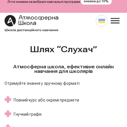
знижка до 10%
Літні знижки на вибрані навчальні програми
Перейти
до
Шлях “Слухач”
вмісту
Атмосферна школа, ефективне онлайн
навчання для школярів
Отримуйте знання у зручному форматі:
Повний курс або окремі предмети
Гнучкий графік