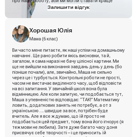
про нашу роботу, аби ми могли ставати краще
Залишити відгук
Хорошая Юлія
Жанна Косенко
Мама (6 клас)
Ви часто мене питаєте, як наші успіхи на домашньому
навчанні . Ще рано робити якісь висновки, та й,
загалом, я сама наразі не бачу цілісної картини. Ми
ще не вийшли на виконання завдань день у день (бо
пізніше почали), але, звичайно, Маша не сильно
через це і турбується. Контрольні роботи не прості,
часом не вистачає виділеного часу, щоб відповісти
на всі запитання. У звичайній школі вона була
відмінницею. Але коли запитую, чи подобається тут,
Маша з упевненістю відповідає: “ТАК!” Математику
ловить, додаткових занять не потребує, а от з
Ярченко Руслана
українською …. швидше за все, потрібен буде
вчитель. Але я все ж думаю, що їй просто не
Мама (11 клас)
подобається цей предмет, тому вона його ігнорує (я
теж мови не любила). Зате дуже багато часу доня
присвячує себе творчості – і це приносить їй