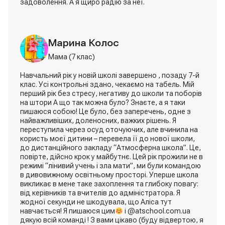
задоволення. А я щиро радію за неї.
Марина Колос
Мама (7 клас)
Навчальний рік у новій школі завершено , позаду 7-й
Георгій Коваленко
клас. Усі контрольні здано, чекаємо на табель. Мій
перший рік без стресу, негативу до школи та поборів
Батько (5 клас)
на штори А що так можна було? Знаєте, а я таки
пишаюся собою! Це було, без заперечень, одне з
найважливіших, доленосних, важких рішень. Я
переступила через осуд оточуючих, але вчинила на
користь моєї дитини – перевела її до нової школи,
до дистанційного закладу “Атмосферна школа”. Це,
повірте, дійсно крок у майбутнє. Цей рік прожили не в
режимі “лінивий учень і зла мати”, ми були командою
в дивовижному освітньому просторі. Уперше школа
викликає в мене таке захоплення та глибоку повагу:
від керівників та вчителів до адміністратора. Я
жодної секунди не шкодувала, що Аліса тут
навчається! Я пишаюся цим
і @atschool.com.ua
дякую всій команді ! З вами цікаво (буду відвертою, я