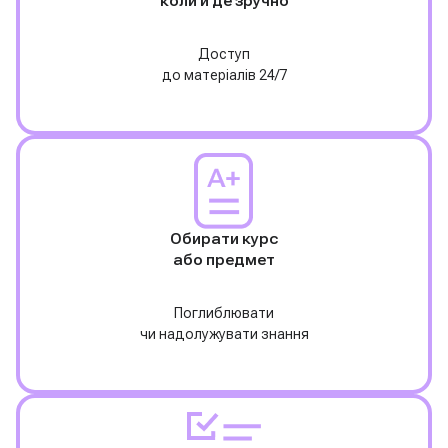
коли й де зручно
Доступ
до матеріалів 24/7
Обирати курс
або предмет
Поглиблювати
чи надолужувати знання