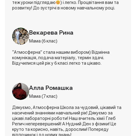
теж уроки підглядаю
) і легко. Процвітання вам та
розвитку! До зустрічі в новому навчальному році.
Яна Литовченко
Векарева Рина
Мама (6 клас)
“Атмосферна” стала нашим вибором) Відмінна
комунікація, подача матеріалу, термін здачі.
Відучилися цей рік у 6 класі легко та цікаво.
Алла Ромашка
Мама (7 клас)
Дякуємо, Атмосферна Школа за чудовий, цікавий та
насичений знаннями навчальний рік! Дякуємо за
цікаві лабораторні роботи! Наш вчитель хімії Глеб
Репич неперевершений! А Нудний Ден з фізики! Це
круто та корисно, навіть, дорослим! Попереду
відпочинок і до нових знань!