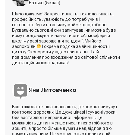
Батько (5 клас)
Щиро дякуємо! За креативність, технологічність,
професійність, уважність до потреб учнів і
готовність бути на зв’язку майже цілодобово.
Буквально сьогодні син запитував, чи можна буде
йому продовжувати навчатися в «Атмосферній
школі» у разі завершення пандемії. Ми його
заспокоїли
І окрема подяка за вічні цінності і
цитату Сковороди у відео привітанні. Та й
повідомлення про входження до світової спільноти
дистанційних шкіл надихає!
Яна Литовченко
Ваша школа це інша реальність, де немає примусу і
контролю дорослих! Це дуже цікаві і сучасні уроки,
Векарева Рина
без застарілої і неправдивої інформації. Це
Мама (6 клас)
можливість дитині менше писати непотрібного в
зошиті, а просто більше думати над відповіддю
замість писанини. Це можливість створити свій