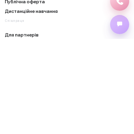
Публічна оферта
Дистанційне навчання
Співпраця
Для партнерів
Для закладів освіти
Курси підвищення кваліфікації для освітян
Для ЗМІ
Приєднатися до команди
Контакти
+38 (044) 237-12-99
+38 (067) 335-72-01
+38 (073) 205-68-31
asinfo@atschool.com.ua
Підписуйся
Instagram
YouTube
Facebook
Telegram
TikTok