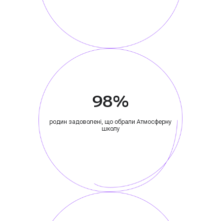
98%
родин задоволені, що обрали Атмосферну
школу