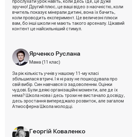
прослухати урок навіть, коли десь їде, це дуже
зручно! Другий плюс, це ваші відео з наочністю, коли
вчитель показує мінерали дитині, вона їх бачить,
коли проводить експеримент. Це величезні плюси
вам, бо інші школи не мають такого арсеналу. Цікавий
контент це найсильніший стимул.
Ярченко Руслана
Мама (11 клас)
За рік кількість учнів у нашому 11-му класі
збільшилася втричі. І я ні разу не пошкодувала про
свій вибір. Син навчався із задоволеннм. Оцінки
чудові. Були деякі організаційні моменти, але де їх
нема? Школа нова і десь трохи не вистачало досвіду,
десь зростання випереджало розвиток, але загалом
Атмосферна Школа молодці.
Марина Колос
Мама (7 клас)
Георгій Коваленко