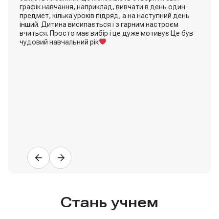
графік навчання, наприклад, вивчати в день один
предмет, кілька уроків підряд, а на наступний день
інший. Дитина висипається і з гарним настроєм
вчиться. Просто має вибір і це дуже мотивує Це був
чудовий навчальний рік
Алла Ромашка
Мама (7 клас)
Стань учнем