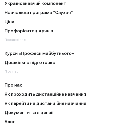
Українознавчий компонент
Навчальна програма “Слухач”
Ціни
Профорієнтація учнів
Позашкілля
Курси «Професії майбутнього»
Дошкільна підготовка
Про нас
Про нас
Як проходить дистанційне навчання
Як перейти на дистанційне навчання
Документи та ліцензії
Блог