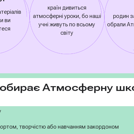
країн дивиться
теріалів
атмосферні уроки, бо наші
родин з
ки ви
учні живуть по всьому
обрали А
теся
світу
 обирає Атмосферну шк
у
спортом, творчістю або навчанням закордоном