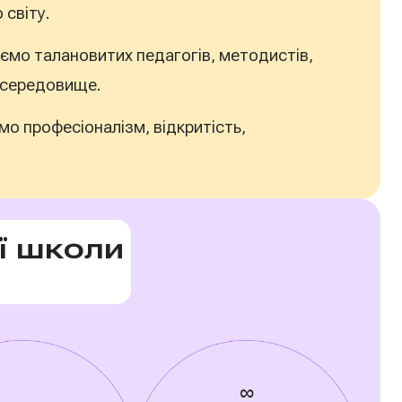
 світу.
аємо талановитих педагогів, методистів,
є середовище.
о професіоналізм, відкритість,
ї школи
∞