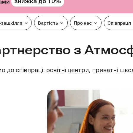
знижка до 10%
рами
озашкілля
Вартість
Про нас
Співпраця
партнерство з Атмо
 до співпраці: освітні центри, приватні школ