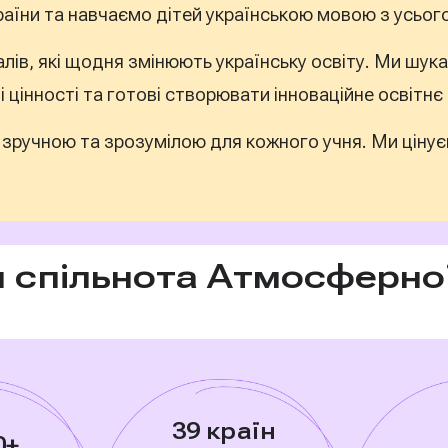
країни та навчаємо дітей українською мовою з усього
алів, які щодня змінюють українську освіту. Ми шук
ші цінності та готові створювати інноваційне освітн
зручною та зрозумілою для кожного учня. Ми цінуєм
я спільнота Атмосферно
39 країн
0+