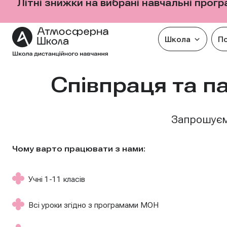
Літні знижки на вибрані навчальні прог
Школа
П
Перейти
Співпраця та 
до
вмісту
Запрошуємо
Чому варто працювати з нами:
Учні 1-11 класів
Всі уроки згідно з програмами МОН