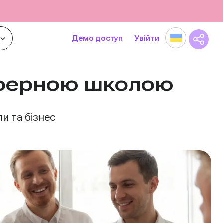
Демо доступ
Увійти
сферною школою
и та бізнес