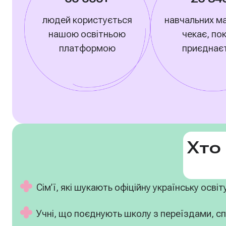
людей користується
навчальних ма
нашою освітньою
чекає, по
платформою
приєднає
Хто
Сім’ї, які шукають офіційну українську освіт
Учні, що поєднують школу з переїздами, 