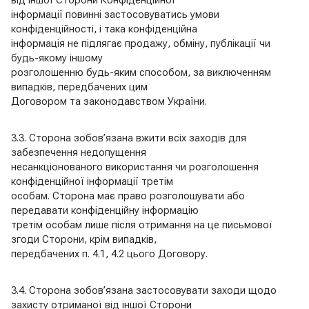
від іншої Сторони Конфіденційної
інформації повинні застосовуватись умови
конфіденційності, і така конфіденційна
інформація не підлягає продажу, обміну, публікації чи
будь-якому іншому
розголошенню будь-яким способом, за виключенням
випадків, передбачених цим
Договором та законодавством України.
3.3. Сторона зобов’язана вжити всіх заходів для
забезпечення недопущення
несанкціонованого використання чи розголошення
конфіденційної інформації третім
особам. Сторона має право розголошувати або
передавати конфіденційну інформацію
третім особам лише після отримання на це письмової
згоди Сторони, крім випадків,
передбачених п. 4.1, 4.2 цього Договору.
3.4. Сторона зобов’язана застосовувати заходи щодо
захисту отриманої від іншої Сторони