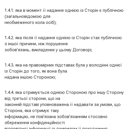
1.4.1. яка в момент її надання однією із Сторін є публічною
(загальновідомою для
необмеженого кола осіб);
1.4.2. яка після її надання однією із Сторін стає публічною
з іншої причини, ніж порушення
зобов’язань, викладених у цьому Договорі;
1.4.3. яка на правомірних підставах була у володінні однієї
із Сторін до того, як вона була
надана іншою Стороною;
1.4.4. яка отримується однією Стороною про іншу Сторону
від третьої сторони, що на
законній підставі уповноважена її надавати за умови, що
Сторона, яка отримує таку
інформацію, не пов’язана зобов’язанням стосовно
збереження конфіденційності
відповідної інформації із джерелом її походження;