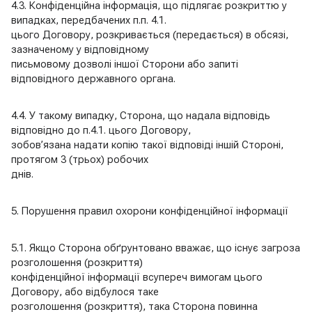
4.3. Конфіденційна інформація, що підлягає розкриттю у
випадках, передбачених п.п. 4.1.
цього Договору, розкривається (передається) в обсязі,
зазначеному у відповідному
письмовому дозволі іншої Сторони або запиті
відповідного державного органа.
4.4. У такому випадку, Сторона, що надала відповідь
відповідно до п.4.1. цього Договору,
зобов’язана надати копію такої відповіді іншій Стороні,
протягом 3 (трьох) робочих
днів.
5. Порушення правил охорони конфіденційної інформації
5.1. Якщо Сторона обґрунтовано вважає, що існує загроза
розголошення (розкриття)
конфіденційної інформації всупереч вимогам цього
Договору, або відбулося таке
розголошення (розкриття), така Сторона повинна