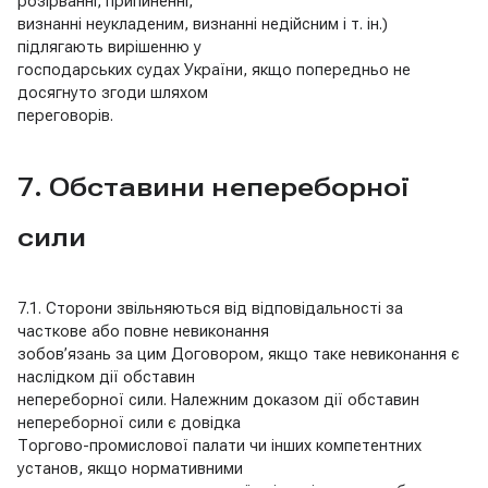
розірванні, припиненні,
визнанні неукладеним, визнанні недійсним і т. ін.)
підлягають вирішенню у
господарських судах України, якщо попередньо не
досягнуто згоди шляхом
переговорів.
7. Обставини непереборної
сили
7.1. Сторони звільняються від відповідальності за
часткове або повне невиконання
зобов’язань за цим Договором, якщо таке невиконання є
наслідком дії обставин
непереборної сили. Належним доказом дії обставин
непереборної сили є довідка
Торгово-промислової палати чи інших компетентних
установ, якщо нормативними