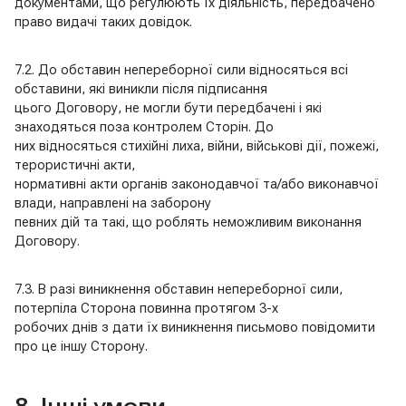
документами, що регулюють їх діяльність, передбачено
право видачі таких довідок.
7.2. До обставин непереборної сили відносяться всі
обставини, які виникли після підписання
цього Договору, не могли бути передбачені і які
знаходяться поза контролем Сторін. До
них відносяться стихійні лиха, війни, військові дії, пожежі,
терористичні акти,
нормативні акти органів законодавчої та/або виконавчої
влади, направлені на заборону
певних дій та такі, що роблять неможливим виконання
Договору.
7.3. В разі виникнення обставин непереборної сили,
потерпіла Сторона повинна протягом 3-х
робочих днів з дати їх виникнення письмово повідомити
про це іншу Сторону.