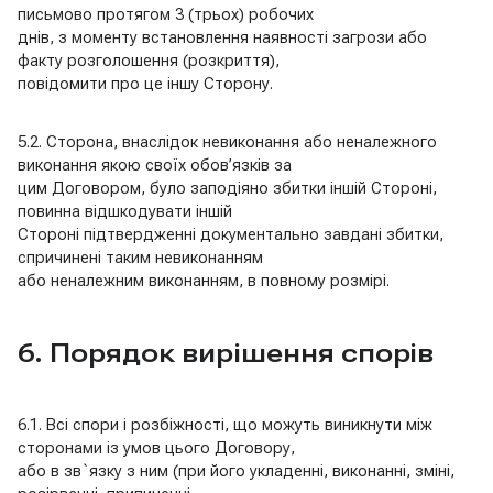
письмово протягом 3 (трьох) робочих
днів, з моменту встановлення наявності загрози або
факту розголошення (розкриття),
повідомити про це іншу Сторону.
5.2. Сторона, внаслідок невиконання або неналежного
виконання якою своїх обов’язків за
цим Договором, було заподіяно збитки іншій Стороні,
повинна відшкодувати іншій
Стороні підтвердженні документально завдані збитки,
спричинені таким невиконанням
або неналежним виконанням, в повному розмірі.
6. Порядок вирішення спорів
6.1. Всі спори і розбіжності, що можуть виникнути між
сторонами із умов цього Договору,
або в зв`язку з ним (при його укладенні, виконанні, зміні,