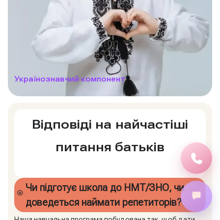
Українознавчий компонент
Відповіді на найчастіші
питання батьків
Чи підготує школа до НМТ/ЗНО, чи
доведеться наймати репетиторів?
Наша навчальна програма побудована так, щоб дати