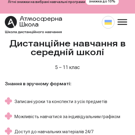
знижка до 10%
Літні знижки на вибрані навчальні програми
Дистанційне навчання в
Перейти
до
середній школі
вмісту
5 – 11 клас
Знання в зручному форматі:
Записані уроки та конспекти з усіх предметів
Можливість навчатися за індивідуальним графіком
Доступ до навчальних матеріалів 24/7