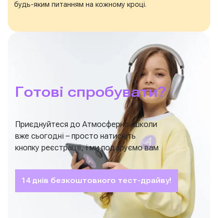
будь-яким питанням на кожному кроці.
Готові спробувати?
Приєднуйтеся до Атмосферної школи
вже сьогодні – просто натисніть
кнопку реєстрації, і ми подаруємо вам
14 днів безкоштовного тест-драйву!