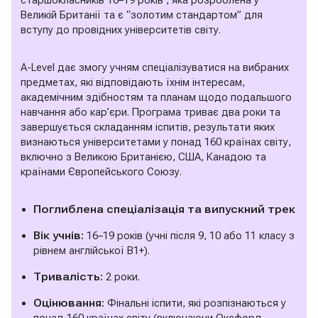
Великій Британії та є “золотим стандартом” для
вступу до провідних університетів світу.
A-Level дає змогу учням спеціалізуватися на вибраних
предметах, які відповідають їхнім інтересам,
академічним здібностям та планам щодо подальшого
навчання або кар’єри. Програма триває два роки та
завершується складанням іспитів, результати яких
визнаються університетами у понад 160 країнах світу,
включно з Великою Британією, США, Канадою та
країнами Європейського Союзу.
Поглиблена спеціалізація та випускний трек
Вік учнів:
16–19 років (учні після 9, 10 або 11 класу з
рівнем англійської B1+).
Тривалість:
2 роки.
Оцінювання:
Фінальні іспити, які розпізнаються у
понад 160 країнах світу (включаючи Оксфорд,