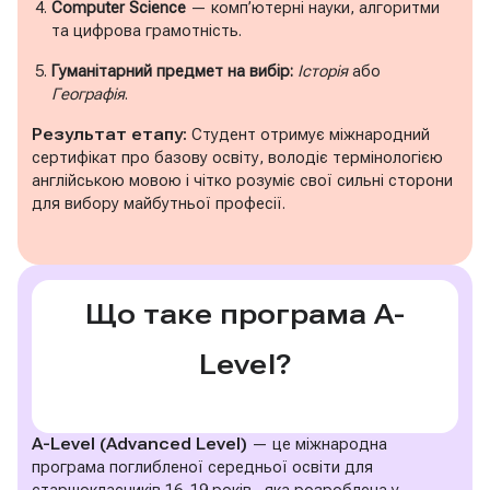
Computer Science
— комп’ютерні науки, алгоритми
та цифрова грамотність.
Гуманітарний предмет на вибір:
Історія
або
Географія
.
Результат етапу:
Студент отримує міжнародний
сертифікат про базову освіту, володіє термінологією
англійською мовою і чітко розуміє свої сильні сторони
для вибору майбутньої професії.
Що таке програма A-
Level?
A-Level (Advanced Level)
— це міжнародна
програма поглибленої середньої освіти для
старшокласників 16–19 років , яка розроблена у