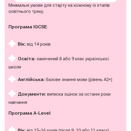
Мінімальні умови для старту на кожному із етапів
освітнього треку.
Програма IGCSE
:
Вік:
від 14 років
Освіта:
закінчений 8 або 9 клас української
школи
Англійська:
базове знання мови (рівень A2+)
Документи:
виписка оцінок за останні роки
навчання
Програма A-Level
:
Вік:
від 15–16 років (після 9, 10 або 11 класу)