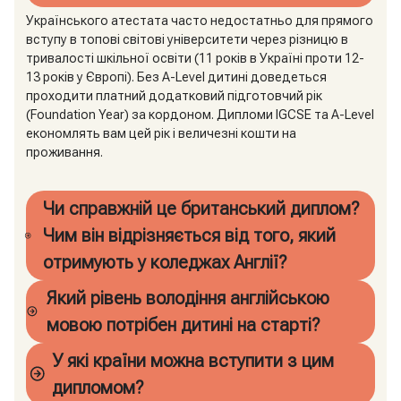
Українського атестата часто недостатньо для прямого
вступу в топові світові університети через різницю в
тривалості шкільної освіти (11 років в Україні проти 12-
13 років у Європі). Без A-Level дитині доведеться
проходити платний додатковий підготовчий рік
(Foundation Year) за кордоном. Дипломи IGCSE та A-Level
економлять вам цей рік і величезні кошти на
проживання.
Чи справжній це британський диплом?
Чим він відрізняється від того, який
отримують у коледжах Англії?
Який рівень володіння англійською
мовою потрібен дитині на старті?
У які країни можна вступити з цим
дипломом?