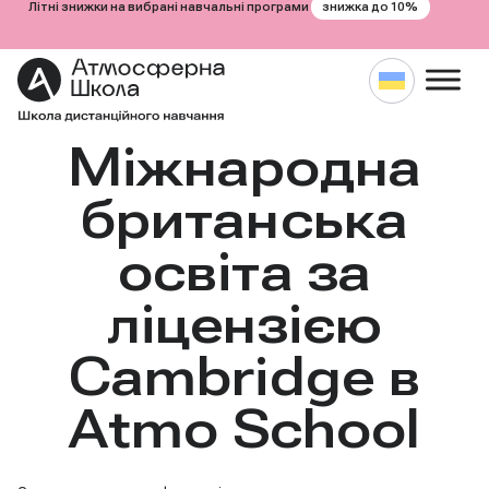
знижка до 10%
Літні знижки на вибрані навчальні програми
Міжнародна
Перейти
до
вмісту
британська
освіта за
ліцензією
Cambridge в
Atmo School