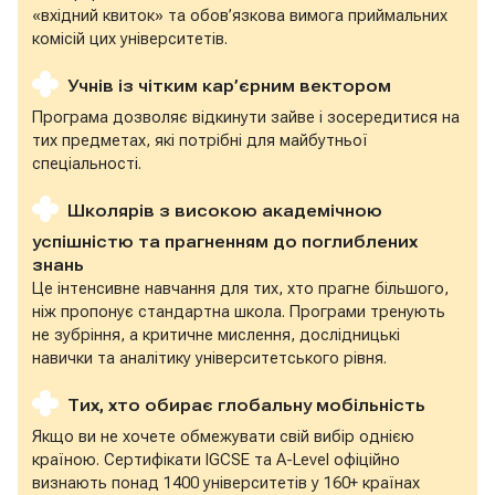
«вхідний квиток» та обов’язкова вимога приймальних
комісій цих університетів.
Учнів із чітким кар’єрним вектором
Програма дозволяє відкинути зайве і зосередитися на
тих предметах, які потрібні для майбутньої
спеціальності.
Школярів з високою академічною
успішністю та прагненням до поглиблених
знань
Це інтенсивне навчання для тих, хто прагне більшого,
ніж пропонує стандартна школа. Програми тренують
не зубріння, а критичне мислення, дослідницькі
навички та аналітику університетського рівня.
Тих, хто обирає глобальну мобільність
Якщо ви не хочете обмежувати свій вибір однією
країною. Сертифікати IGCSE та A-Level офіційно
визнають понад 1400 університетів у 160+ країнах