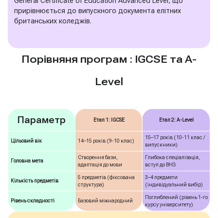
General Certificate of Education Advanced Level, що
прирівнюється до випускного документа елітних
британських коледжів.
Порівняня програм : IGCSE та A-
Level
Параметр
Етап 1: IGCSE
Етап 2: A-Level
15–17 років (10-11 клас /
Цільовий вік
14–15 років (9-10 клас)
випускники)
Створення бази,
Глибока спеціалізація,
Головна мета
адаптація до мови
вступ до ВНЗ
5 предметів (фіксована
3–4 предмети
Кількість предметів
структура)
(індивідуальний вибір)
Поглиблений (рівень 1-го
Рівень складності
Базовий міжнародний
курсу університету)