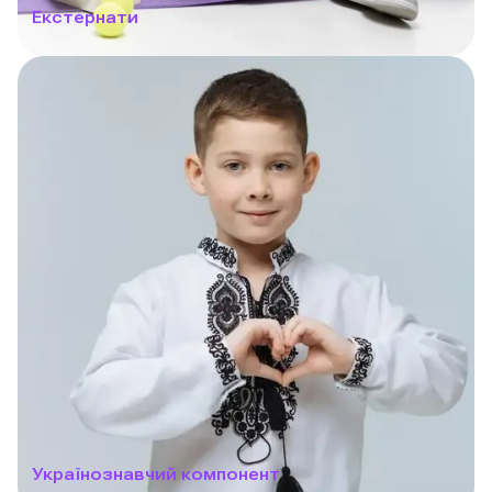
Екстернати
Українознавчий компонент