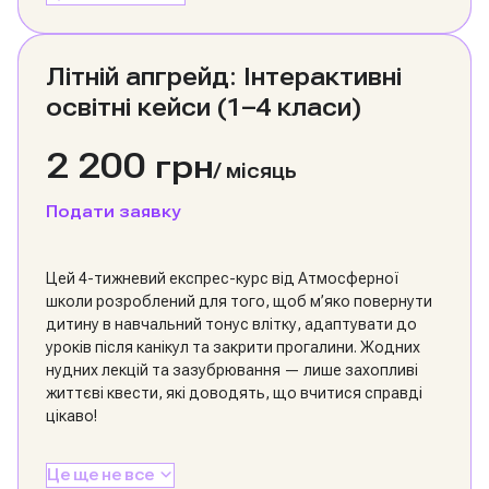
Літній апгрейд: Інтерактивні
освітні кейси (1–4 класи)
2 200
грн
/
місяць
Подати заявку
Цей 4-тижневий експрес-курс від Атмосферної
школи розроблений для того, щоб м’яко повернути
дитину в навчальний тонус влітку, адаптувати до
уроків після канікул та закрити прогалини. Жодних
нудних лекцій та зазубрювання — лише захопливі
життєві квести, які доводять, що вчитися справді
цікаво!
Це ще не все