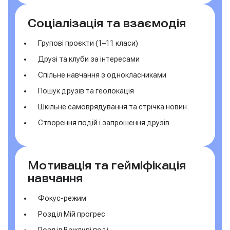
Соціалізація та взаємодія
Групові проєкти (1–11 класи)
Друзі та клуби за інтересами
Спільне навчання з однокласниками
Пошук друзів та геолокація
Шкільне самоврядування та стрічка новин
Створення подій і запрошення друзів
Мотивація та гейміфікація
навчання
Фокус-режим
Розділ Мій прогрес
Розділ Важливі поді