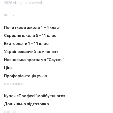
2026 All rights reserved
Школа
Початкова школа 1 – 4 клас
Середня школа 5 – 11 клас
Екстернати 1 – 11 клас
Українознавчий компонент
Навчальна програма “Слухач”
Ціни
Профорієнтація учнів
Позашкілля
Курси «Професії майбутнього»
Дошкільна підготовка
Про нас