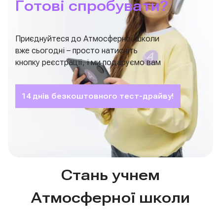
Готові спробувати?
Приєднуйтеся до Атмосферної школи
вже сьогодні – просто натисніть
кнопку реєстрації, і ми подаруємо вам
14 днів безкоштовного тест-драйву!
Стань учнем
Атмосферної школи