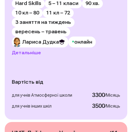
Hard Skills
5 – 11 класи
90 хв.
10 кл – 80
11 кл – 72
3 заняття на тиждень
вересень – травень
•
Лариса Дудка
онлайн
Детальніше
Вартість від
3300
/
для учнів Атмосферної школи
Місяць
3500
/
для учнів інших шкіл
Місяць