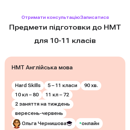
Отримати консультацію
Записатися
Предмети підготовки до НМТ
для 10-11 класів
НМТ Англійська мова
Hard Skills
5 – 11 класи
90 хв.
10 кл – 80
11 кл – 72
2 заняття на тиждень
вересень-червень
•
Ольга Чернишова
онлайн