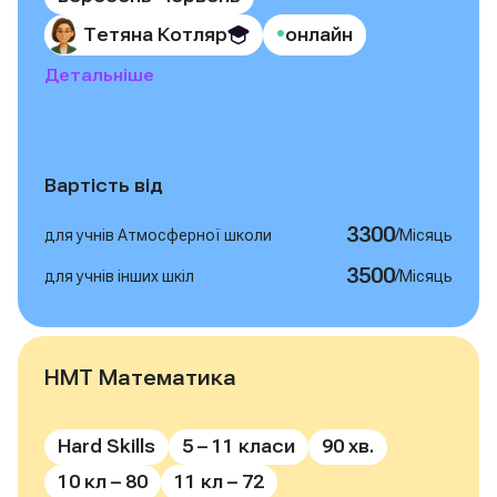
•
Тетяна Котляр
онлайн
Детальніше
Вартість від
3300
/
для учнів Атмосферної школи
Місяць
3500
/
для учнів інших шкіл
Місяць
НМТ Математика
Записатись на курс
Hard Skills
5 – 11 класи
90 хв.
10 кл – 80
11 кл – 72