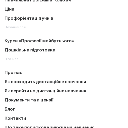
Навчальна програма “Слухач”
Ціни
Профорієнтація учнів
Позашкілля
Курси «Професії майбутнього»
Дошкільна підготовка
Про нас
Про нас
Як проходить дистанційне навчання
Як перейти на дистанційне навчання
Документи та ліцензії
Блог
Контакти
Що таке податкова знижка на навчання