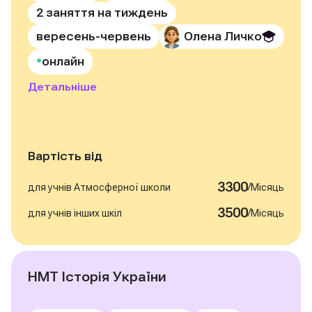
2 заняття на тиждень
вересень-червень
Олена Личко
•
онлайн
Детальніше
Вартість від
3300
/
для учнів Атмосферної школи
Місяць
3500
/
для учнів інших шкіл
Місяць
НМТ Історія України
Записатись на курс