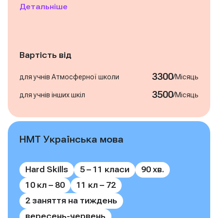
Детальніше
Вартість від
3300
/
для учнів Атмосферної школи
Місяць
3500
/
для учнів інших шкіл
Місяць
НМТ Українська мова
Записатись на курс
Hard Skills
5 – 11 класи
90 хв.
10 кл – 80
11 кл – 72
2 заняття на тиждень
вересень-червень