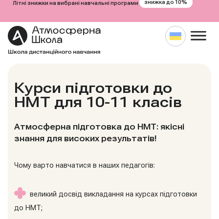
знижка до 10%
Літні знижки на вибрані навчальні програми
Перейти
до
Курси підготовки до
вмісту
НМТ для 10-11 класів
Атмосферна підготовка до НМТ: якісні
знання для високих результатів!
Чому варто навчатися в наших педагогів:
великий досвід викладання на курсах підготовки
до НМТ;