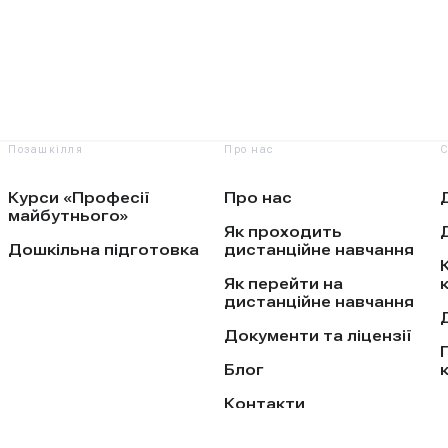
Позашкілля
Про нас
С
Курси «Професії
Про нас
майбутнього»
Як проходить
Дошкільна підготовка
дистанційне навчання
Як перейти на
дистанційне навчання
Документи та ліцензії
Блог
Контакти
Що таке податкова