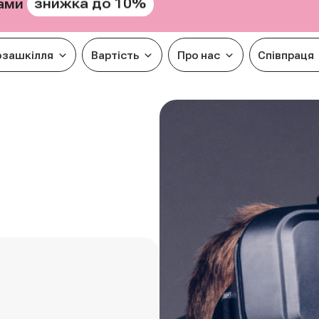
знижка до 10%
рами
озашкілля
Вартість
Про нас
Співпраця