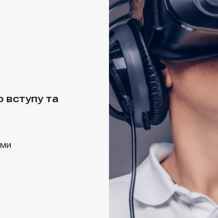
 вступу та
ями