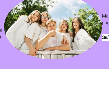
Має
рад
 а
ї
Зв