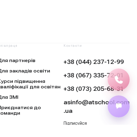
півпраця
Контакти
Для партнерів
+38 (044) 237-12-99
Для закладів освіти
+38 (067) 335-72-01
Курси підвищення
кваліфікації для освітян
+38 (073) 205-68-31
Для ЗМІ
asinfo@atschool.com
Приєднатися до
.ua
команди
Підписуйся