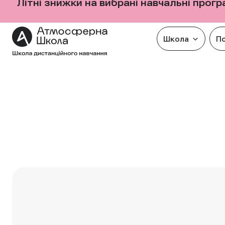
Літні знижки на вибрані навчальні прог
Школа
П
Перейти
до
вмісту