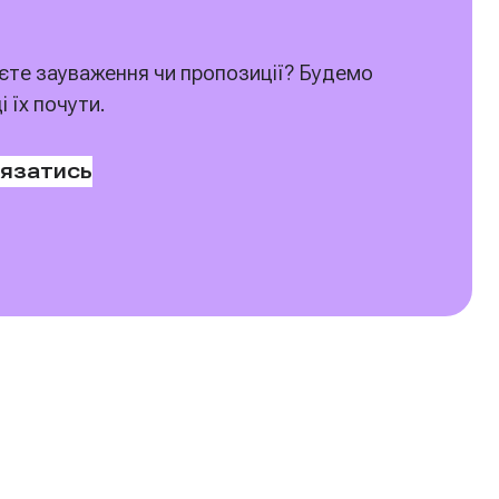
те зауваження чи пропозиції? Будемо
і їх почути.
ʼязатись