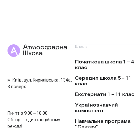
Школа
Початкова школа 1 – 4
клас
Середня школа 5 – 11
м. Київ, вул. Кирилівська, 134а,
клас
3 поверх
Екстернати 1 – 11 клас
Українознавчий
компонент
Пн-пт з 9:00 – 18:00
Сб-нд – в дистанційному
Навчальна програма
режимі
“Слухач”
Чт з 9:00 – 18:00 – видача
Ціни
особових справ