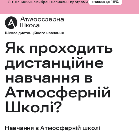
знижка до 10%
Літні знижки на вибрані навчальні програми
Як проходить
Перейти
до
вмісту
дистанційне
навчання в
Атмосферній
Школі?
Навчання в Атмосферній школі