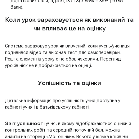
додаткових бали, адже (13 / 13) х 85% = 85% (=0.85
бали).
Коли урок зараховується як виконаний та
чи впливає це на оцінку
Система зараховує урок як вивчений, коли учень/учениця
подивився відео та виконав тест для самоперевірки.
Решта елементів уроку є не обов’язковими. Перегляд
уроків ніяк не відображається на оцінці.
Успішність та оцінки
Детальна інформація про успішність учня доступна у
кабінеті учня і в батьківському кабінеті.
Звіт успішності
учня, в якому відображаються оцінки з
контрольних робіт та середній поточний бал, можна
знайти на сторінці «Мої оцінки». Всього у кілька кліків Ви