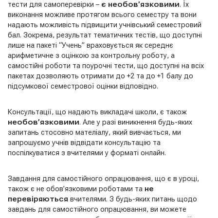
тести для самоперевірки –
є необов’язковими
. Їх
виконання можливе протягом всього семестру та вони
надають можливість підвищити учнівський семестровий
бал. Зокрема, результат тематичних тестів, що доступні
лише на пакеті “Учень” враховується як середнє
арифметичне з оцінкою за контрольну роботу, а
самостійні роботи та поурочні тести, що доступні на всіх
пакетах дозволяють отримати до +2 та до +1 балу до
підсумкової семестрової оцінки відповідно.
Консультації, що надають викладачі школи, є також
необов’язковими
. Але у разі виникнення будь-яких
запитань стосовно мателіалу, який вивчається, ми
запрошуємо учнів відвідати консультацію та
поспілкуватися з вчителями у форматі онлайн.
Завдання для самостійного опрацювання, що є в уроці,
також є не обов’язковими роботами та
не
перевіряються
вчителями. З будь-яких питань щодо
завдань для самостійного опрацювання, ви можете