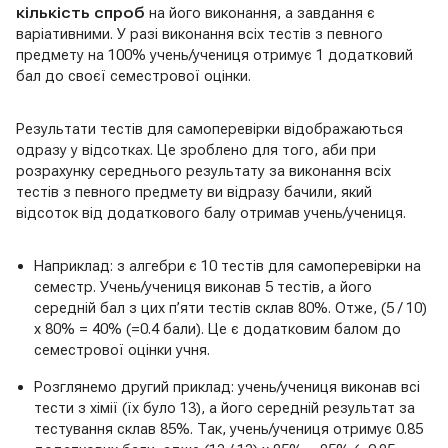
кількість спроб
на його виконання, а завдання є
варіативними. У разі виконання всіх тестів з певного
предмету на 100% учень/учениця отримує 1 додатковий
бал до своєї семестрової оцінки.
Результати тестів для самоперевірки відображаються
одразу у відсотках. Це зроблено для того, аби при
розрахунку середнього результату за виконання всіх
тестів з певного предмету ви відразу бачили, який
відсоток від додаткового балу отримав учень/учениця.
Наприклад: з алгебри є 10 тестів для самоперевірки на
семестр. Учень/учениця виконав 5 тестів, а його
середній бал з цих п’яти тестів склав 80%. Отже, (5 / 10)
х 80% = 40% (=0.4 бали). Це є додатковим балом до
семестрової оцінки учня.
Розглянемо другий приклад: учень/учениця виконав всі
тести з хімії (їх було 13), а його середній результат за
тестування склав 85%. Так, учень/учениця отримує 0.85