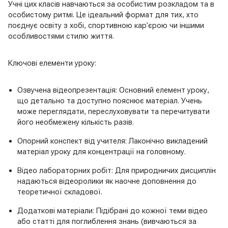
Учні цих класів навчаються за особистим розкладом та в
особистому ритмі. Це ідеальний формат для тих, хто
поєднує освіту з хобі, спортивною кар’єрою чи іншими
особливостями стилю життя.
Ключові елементи уроку:
Озвучена відеопрезентація: Основний елемент уроку,
що детально та доступно пояснює матеріал. Учень
може переглядати, переслуховувати та перечитувати
його необмежену кількість разів.
Опорний конспект від учителя: Лаконічно викладений
матеріал уроку для концентрації на головному.
Відео лабораторних робіт: Для природничих дисциплін
надаються відеоролики як наочне доповнення до
теоретичної складової.
Додаткові матеріали: Підібрані до кожної теми відео
або статті для поглиблення знань (вивчаються за