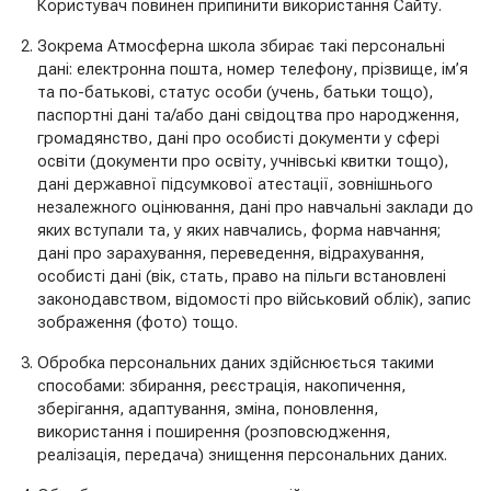
Користувач повинен припинити використання Сайту.
Зокрема Атмосферна школа збирає такі персональні
дані: електронна пошта, номер телефону, прізвище, ім’я
та по-батькові, статус особи (учень, батьки тощо),
паспортні дані та/або дані свідоцтва про народження,
громадянство, дані про особисті документи у сфері
освіти (документи про освіту, учнівські квитки тощо),
дані державної підсумкової атестації, зовнішнього
незалежного оцінювання, дані про навчальні заклади до
яких вступали та, у яких навчались, форма навчання;
дані про зарахування, переведення, відрахування,
особисті дані (вік, стать, право на пільги встановлені
законодавством, відомості про військовий облік), запис
зображення (фото) тощо.
Обробка персональних даних здійснюється такими
способами: збирання, реєстрація, накопичення,
зберігання, адаптування, зміна, поновлення,
використання і поширення (розповсюдження,
реалізація, передача) знищення персональних даних.