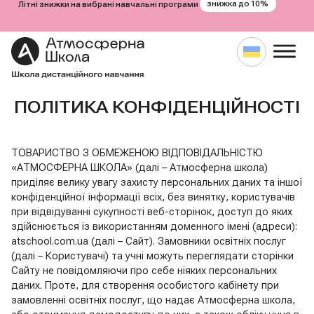
знижка до 10%
Літні знижки на вибрані навчальні програми
Перейти
ПОЛІТИКА КОНФІДЕНЦІЙНОСТІ
до
вмісту
ТОВАРИСТВО З ОБМЕЖЕНОЮ ВІДПОВІДАЛЬНІСТЮ
«АТМОСФЕРНА ШКОЛА» (далі – Атмосферна школа)
приділяє велику увагу захисту персональних даних та іншої
конфіденційної інформації всіх, без винятку, користувачів
при відвідуванні сукупності веб-сторінок, доступ до яких
здійснюється із використанням доменного імені (адреси):
atschool.com.ua (далі – Сайт). Замовники освітніх послуг
(далі – Користувачі) та учні можуть переглядати сторінки
Сайту не повідомляючи про себе ніяких персональних
даних. Проте, для створення особистого кабінету при
замовленні освітніх послуг, що надає Атмосферна школа,