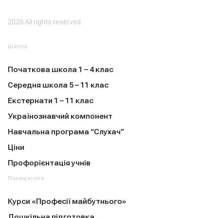
2026 All rights reserved
Школа
Початкова школа 1 – 4 клас
Середня школа 5 – 11 клас
Екстернати 1 – 11 клас
Українознавчий компонент
Навчальна програма “Слухач”
Ціни
Профорієнтація учнів
Позашкілля
Курси «Професії майбутнього»
Дошкільна підготовка