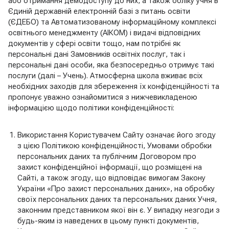
або отримання демодоступу до них, а також обліку учня в
Єдиній державній електронній базі з питань освіти
(ЄДЕБО) та Автоматизованому інформаційному комплексі
освітнього менеджменту (АІКОМ) і видачі відповідних
документів у сфері освіти тощо, нам потрібні як
персональні дані Замовників освітніх послуг, так і
персональні дані особи, яка безпосередньо отримує такі
послуги (далі – Учень). Атмосферна школа вживає всіх
необхідних заходів для збереження їх конфіденційності та
пропонує уважно ознайомитися з нижчевикладеною
інформацією щодо політики конфіденційності:
Використання Користувачем Сайту означає його згоду
з цією Політикою конфіденційності, Умовами обробки
персональних даних та публічним Договором про
захист конфіденційної інформації, що розміщені на
Сайті, а також згоду, що відповідає вимогам Закону
України «Про захист персональних даних», на обробку
своїх персональних даних та персональних даних Учня,
законним представником якої він є. У випадку незгоди з
будь-яким із наведених в цьому пункті документів,