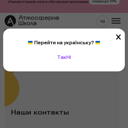
скидка до 10%
«Ранняя пташка» на все обучающие программы
X
Перейти
Перейти на українську
?
к
содержимому
Так
Ні
Наши контакты