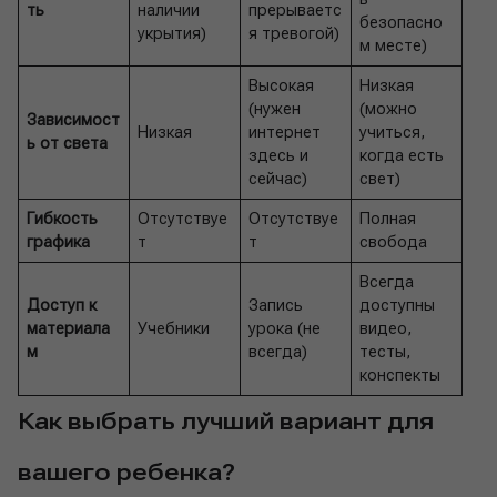
ть
наличии
прерываетс
безопасно
укрытия)
я тревогой)
м месте)
Высокая
Низкая
(нужен
(можно
Зависимост
Низкая
интернет
учиться,
ь от света
здесь и
когда есть
сейчас)
свет)
Гибкость
Отсутствуе
Отсутствуе
Полная
графика
т
т
свобода
Всегда
Доступ к
Запись
доступны
материала
Учебники
урока (не
видео,
м
всегда)
тесты,
конспекты
Как выбрать лучший вариант для
вашего ребенка?