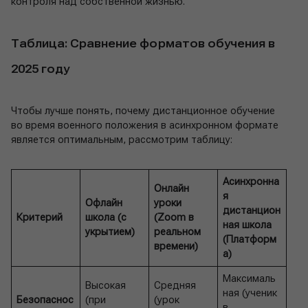
контроля над собственной жизнью.
Таблица: Сравнение форматов обучения в
2025 году
Чтобы лучше понять, почему дистанционное обучение
во время военного положения в асинхронном формате
является оптимальным, рассмотрим таблицу:
Асинхронна
Онлайн
я
Офлайн
уроки
дистанцион
Критерий
школа (с
(Zoom в
ная школа
укрытием)
реальном
(Платформ
времени)
а)
Максималь
Высокая
Средняя
ная (ученик
Безопаснос
(при
(урок
в