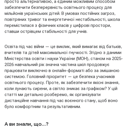
просто альтернативою, а єдиним можливим способом
забезпечити безперервність освітнього процесу для
мільйонів українських дітей. В умовах постійних загроз,
повітряних тривог та енергетичної нестабільності, школа
перемістилася з фізичних класів у цифрові простори,
ставши острівцем стабільності для учнів.
Освіта під час війни — це виклик, який вимагає від батьків,
вчителів та дітей максимальної гнучкості. Згідно з даними
Міністерства освіти і науки України (МОН), станом на 2025-
2026 навчальний рік значна частина шкіл продовжує
працювати виключно в онлайн-форматі або за змішаною
системою. Головний пріоритет — це безпека учасників
освітнього процесу. Проте, як забезпечити якісні знання,
коли лунають сирени, а світло зникає за графіком? У цій
статті ми детально розберемо, як організувати
дистанційне навчання під час воєнного стану, щоб воно
було комфортним та результативним.
А ви знали, що…?