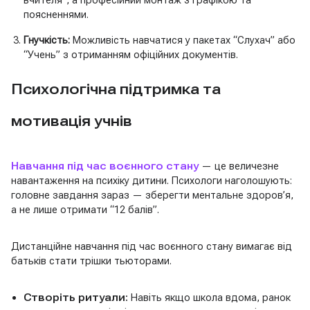
вчителя”, а професійний монтаж з графікою та
поясненнями.
Гнучкість:
Можливість навчатися у пакетах “Слухач” або
“Учень” з отриманням офіційних документів.
Психологічна підтримка та
мотивація учнів
Навчання під час воєнного стану
— це величезне
навантаження на психіку дитини. Психологи наголошують:
головне завдання зараз — зберегти ментальне здоров’я,
а не лише отримати “12 балів”.
Дистанційне навчання під час воєнного стану вимагає від
батьків стати трішки тьюторами.
Створіть ритуали:
Навіть якщо школа вдома, ранок