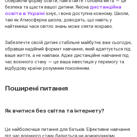
Обираючи форму освіти, пам’ятайте: головна мета — це
безпека та щастя вашої дитини. Якісна
дистанційна
освіта в Україні
існує, і вона доступна кожному. Школи,
такі як Атмосферна школа, доводять, що навіть у
найтемніші часи світло знань може сяяти яскраво.
Забезпечте своїй дитині стабільне майбутнє вже сьогодні,
обравши надійний формат навчання, який адаптується під
ваше життя, а не навпаки. Адже дистанційне навчання під
час воєнного стану — це ваша інвестиція у перемогу та
відбудову країни розумним поколінням.
Поширені питання
Як вчитися без світла та інтернету?
Це найболючіше питання для батьків. Ефективне навчання
під час воєнного стану базується на асинхронному