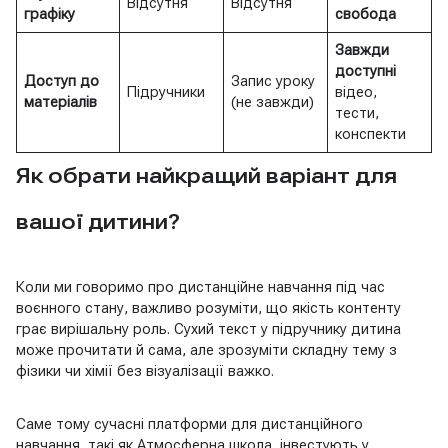
Відсутня
Відсутня
графіку
свобода
Завжди
доступні
Доступ до
Запис уроку
Підручники
відео,
матеріалів
(не завжди)
тести,
конспекти
Як обрати найкращий варіант для
вашої дитини?
Коли ми говоримо про дистанційне навчання під час
воєнного стану, важливо розуміти, що якість контенту
грає вирішальну роль. Сухий текст у підручнику дитина
може прочитати й сама, але зрозуміти складну тему з
фізики чи хімії без візуалізації важко.
Саме тому сучасні платформи для дистанційного
навчання, такі як Атмосферна школа, інвестують у