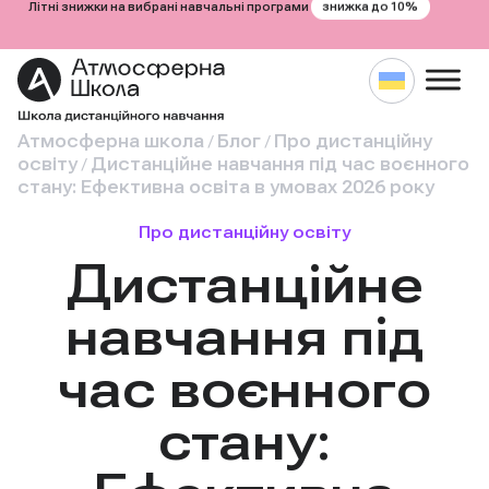
знижка до 10%
Літні знижки на вибрані навчальні програми
Атмосферна школа
Блог
Про дистанційну
/
/
освіту
Дистанційне навчання під час воєнного
/
стану: Ефективна освіта в умовах 2026 року
Про дистанційну освіту
Дистанційне
навчання під
час воєнного
стану: