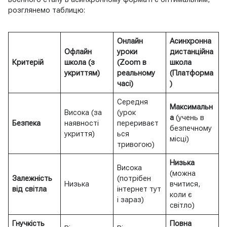
розглянемо таблицю:
Онлайн
Асинхронна
Офлайн
уроки
дистанційна
Критерій
школа (з
(Zoom в
школа
укриттям)
реальному
(Платформа
часі)
)
Середня
Максимальн
Висока (за
(урок
а
(учень в
Безпека
наявності
перериваєт
безпечному
укриття)
ься
місці)
тривогою)
Низька
Висока
(можна
Залежність
(потрібен
Низька
вчитися,
від світла
інтернет тут
коли є
і зараз)
світло)
Гнучкість
Повна