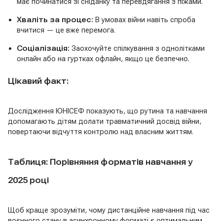
має починатися зі сніданку та перевдягання з піжами.
Хваліть за процес:
В умовах війни навіть спроба
вчитися — це вже перемога.
Соціалізація:
Заохочуйте спілкування з однолітками
онлайн або на гуртках офлайн, якщо це безпечно.
Цікавий факт:
Дослідження ЮНІСЕФ показують, що рутина та навчання
допомагають дітям долати травматичний досвід війни,
повертаючи відчуття контролю над власним життям.
Таблиця: Порівняння форматів навчання у
2025 році
Щоб краще зрозуміти, чому дистанційне навчання під час
воєнного стану в асинхронному форматі є оптимальним,