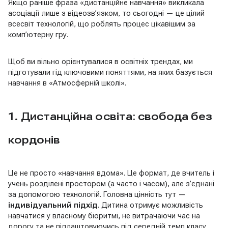
Якщо раніше фраза «дистанційне навчання» викликала
асоціації лише з відеозв’язком, то сьогодні — це цілий
всесвіт технологій, що роблять процес цікавішим за
комп’ютерну гру.
Щоб ви вільно орієнтувалися в освітніх трендах, ми
підготували гід ключовими поняттями, на яких базується
навчання в «Атмосферній школі».
1. Дистанційна освіта: свобода без
кордонів
Це не просто «навчання вдома». Це формат, де вчитель і
учень розділені простором (а часто і часом), але з’єднані
за допомогою технологій. Головна цінність тут —
індивідуальний підхід
. Дитина отримує можливість
навчатися у власному біоритмі, не витрачаючи час на
дорогу та не підлаштовуючись під середній темп класу.