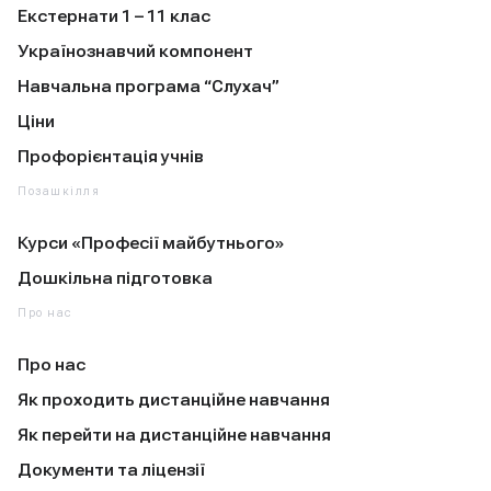
Екстернати 1 – 11 клас
Українознавчий компонент
Навчальна програма “Слухач”
Ціни
Профорієнтація учнів
Позашкілля
Курси «Професії майбутнього»
Дошкільна підготовка
Про нас
Про нас
Як проходить дистанційне навчання
Як перейти на дистанційне навчання
Документи та ліцензії