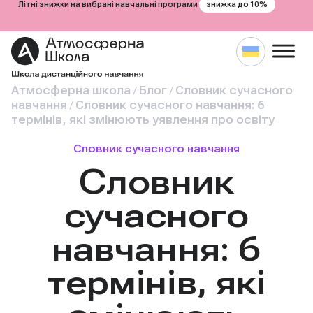
знижка до 10%
Літні знижки на вибрані навчальні програми
Атмосферна школа
Блог
Словник сучасного
/
/
навчання
Словник сучасного навчання: 6
/
термінів, які змінюють уявлення про освіту
Словник сучасного навчання
Словник
сучасного
навчання: 6
термінів, які