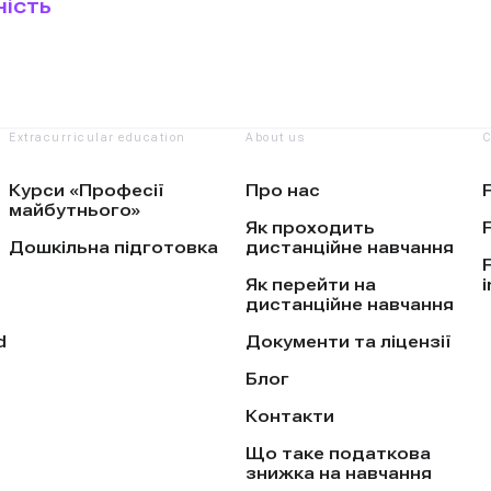
ність
Extracurricular education
About us
C
Курси «Професії
Про нас
майбутнього»
Як проходить
Дошкільна підготовка
дистанційне навчання
Як перейти на
i
дистанційне навчання
d
Документи та ліцензії
Блог
Контакти
Що таке податкова
знижка на навчання