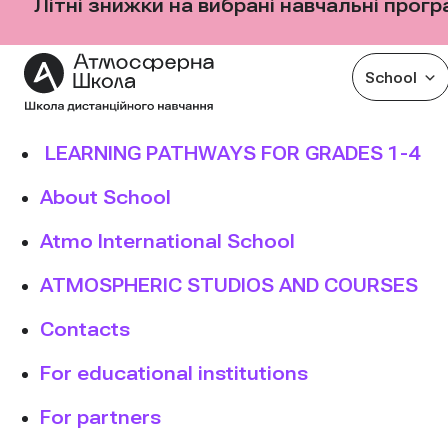
Літні знижки на вибрані навчальні прог
School
Skip
LEARNING PATHWAYS FOR GRADES 1-4
to
About School
content
Atmo International School
ATMOSPHERIC STUDIOS AND COURSES
Contacts
For educational institutions
For partners