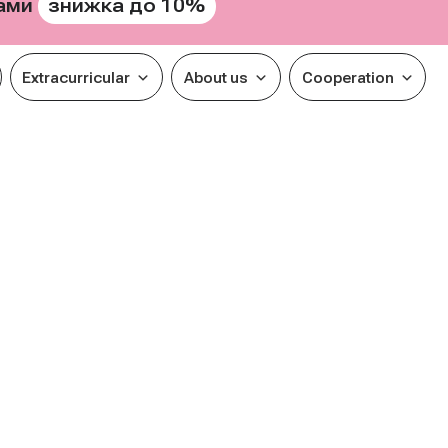
знижка до 10%
рами
Extracurricular
About us
Cooperation