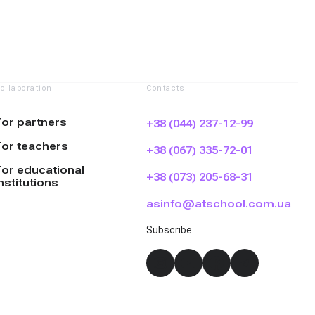
ollaboration
Contacts
For partners
+38 (044) 237-12-99
For teachers
+38 (067) 335-72-01
For educational
+38 (073) 205-68-31
nstitutions
asinfo@atschool.com.ua
Subscribe
Instagram
YouTube
Facebook
Telegra