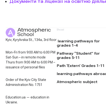
Документи та ліцензії на освітню діяль
Shcool
Kyiv, Kyrylivska St., 134a, 3rd floor
learning pathways for
grades 1-4
Mon-Fri from 9:00 AM to 6:00 PM
Pathway “Student” for
Sat-Sun – in remote mode
grades 5-11
Thurs from 9:00 AM to 6:00 PM –
Path ‘Extern’ Grades 1-11
issuance of personal files
learning pathways abroa
Order of the Kyiv City State
Atmospheric subject
Administration No. 1751
Education.ua — education in
Ukraine.