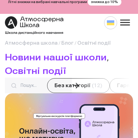
знижка до 10%
Літні знижки на вибрані навчальні програми
Перейти
Атмосферна школа
Блог
Освітні події
/
/
до
Новини нашої школи
, 
вмісту
Освітні події
Search
Без категорії
(12)
Гарячі 