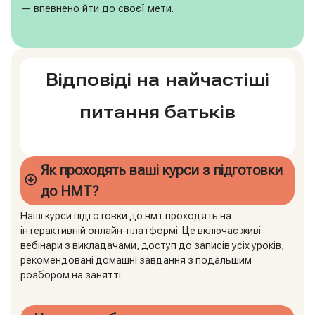
— впевнено йти до своєї мети.
Відповіді на найчастіші
питання батьків
Як проходять ваші курси з підготовки
до НМТ?
Наші курси підготовки до нмт проходять на
інтерактивній онлайн-платформі. Це включає живі
вебінари з викладачами, доступ до записів усіх уроків,
рекомендовані домашні завдання з подальшим
розбором на занятті.