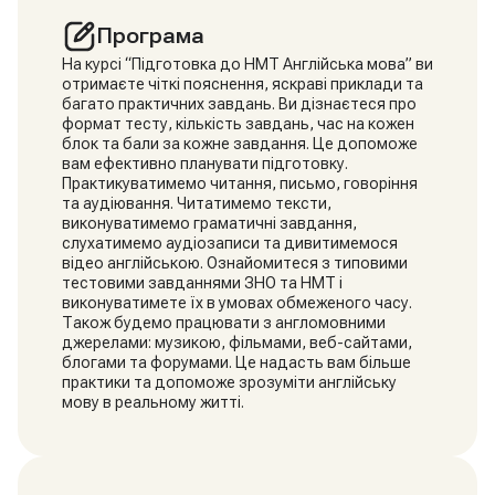
Програма
На курсі “Підготовка до НМТ Англійська мова” ви
отримаєте чіткі пояснення, яскраві приклади та
багато практичних завдань. Ви дізнаєтеся про
формат тесту, кількість завдань, час на кожен
блок та бали за кожне завдання. Це допоможе
вам ефективно планувати підготовку.
Практикуватимемо читання, письмо, говоріння
та аудіювання. Читатимемо тексти,
виконуватимемо граматичні завдання,
слухатимемо аудіозаписи та дивитимемося
відео англійською. Ознайомитеся з типовими
тестовими завданнями ЗНО та НМТ і
виконуватимете їх в умовах обмеженого часу.
Також будемо працювати з англомовними
джерелами: музикою, фільмами, веб-сайтами,
блогами та форумами. Це надасть вам більше
практики та допоможе зрозуміти англійську
мову в реальному житті.