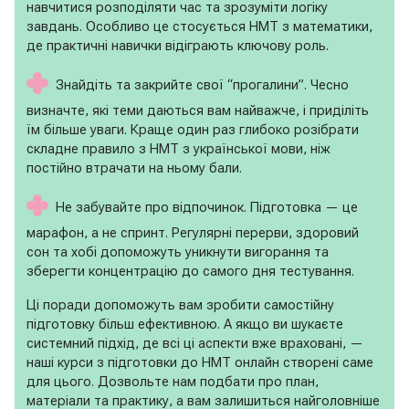
навчитися розподіляти час та зрозуміти логіку
завдань. Особливо це стосується НМТ з математики,
де практичні навички відіграють ключову роль.
Знайдіть та закрийте свої “прогалини”. Чесно
визначте, які теми даються вам найважче, і приділіть
їм більше уваги. Краще один раз глибоко розібрати
складне правило з НМТ з української мови, ніж
постійно втрачати на ньому бали.
Не забувайте про відпочинок. Підготовка — це
марафон, а не спринт. Регулярні перерви, здоровий
сон та хобі допоможуть уникнути вигорання та
зберегти концентрацію до самого дня тестування.
Ці поради допоможуть вам зробити самостійну
підготовку більш ефективною. А якщо ви шукаєте
системний підхід, де всі ці аспекти вже враховані, —
наші курси з підготовки до НМТ онлайн створені саме
для цього. Дозвольте нам подбати про план,
матеріали та практику, а вам залишиться найголовніше