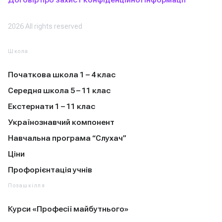
Договір про захист конфіденційної інформації
2026 All rights reserved
Школа
Початкова школа 1 – 4 клас
Середня школа 5 – 11 клас
Екстернати 1 – 11 клас
Українознавчий компонент
Навчальна програма “Слухач”
Ціни
Профорієнтація учнів
Позашкілля
Курси «Професії майбутнього»