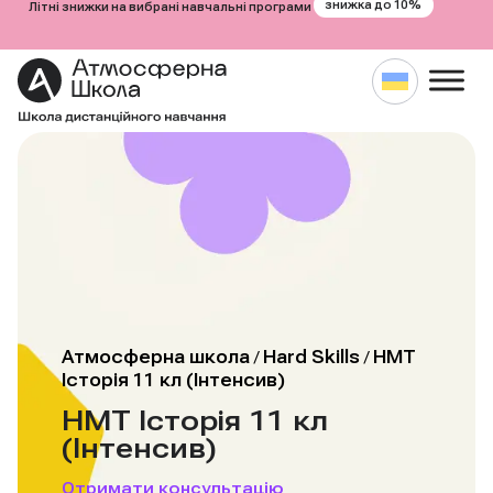
знижка до 10%
Літні знижки на вибрані навчальні програми
Атмосферна школа
Hard Skills
НМТ
/
/
Історія 11 кл (Інтенсив)
НМТ Історія 11 кл
(Інтенсив)
Отримати консультацію