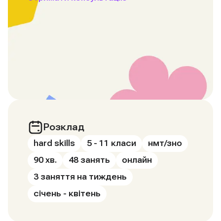
Розклад
hard skills
5 - 11 класи
нмт/зно
90 хв.
48 занять
онлайн
3 заняття на тиждень
січень - квітень