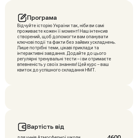
Програма
Відчуйте історію України так, ніби ви самі
проживаєте кожен її момент! Наш інтенсив
створений, щоб допомогти вам опанувати
ключові події та факти без зайвих ускладнень.
Лише потрібні теми, цікаві приклади та
інтерактивні завдання. Додайте до цього
регулярні тренувальні тести – і ви отримаєте
впевненість у своїх знаннях! Цей курс – ваш
квиток до успішного складання НМТ.
Вартість від
4600
для учнів Атмосферної школи