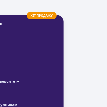
ХІТ ПРОДАЖУ
»
іверситету
ступникам