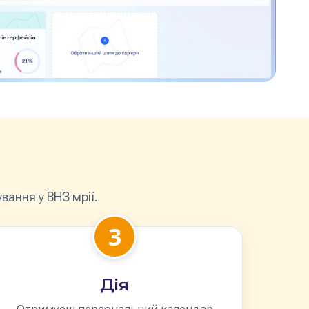
ання у ВНЗ мрії.
3
Дія