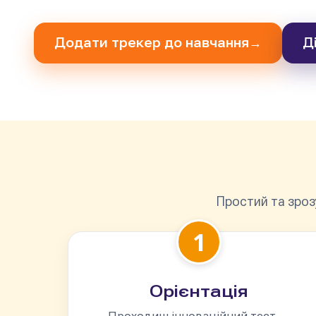
Додати трекер до навчання
→
Д
Простий та зроз
1
Орієнтація