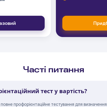
азовий
Придб
Часті питання
ієнтаційний тест у вартість?
в повне профорієнтаційне тестування для визначенн