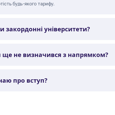
ртість будь-якого тарифу.
 закордонні університети?
я ще не визначився з напрямком?
наю про вступ?