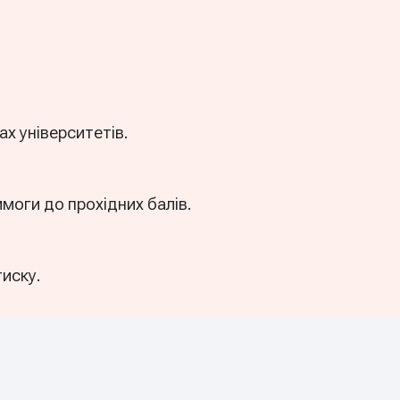
ах університетів.
имоги до прохідних балів.
тиску.