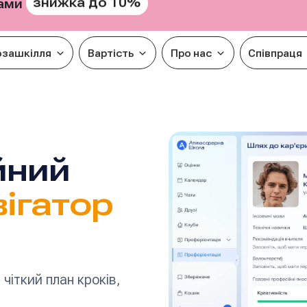
знижка до 10%
рами
озашкілля
Вартість
Про нас
Співпраця
йний
вігатор
 чіткий план кроків,