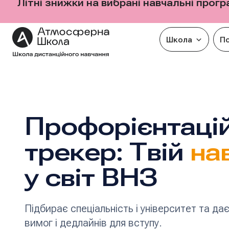
Літні знижки на вибрані навчальні прог
Школа
П
Перейти
до
вмісту
Профорієнтаці
трекер: Твій
на
у світ ВНЗ
Підбирає спеціальність і університет та дає
вимог і дедлайнів для вступу.