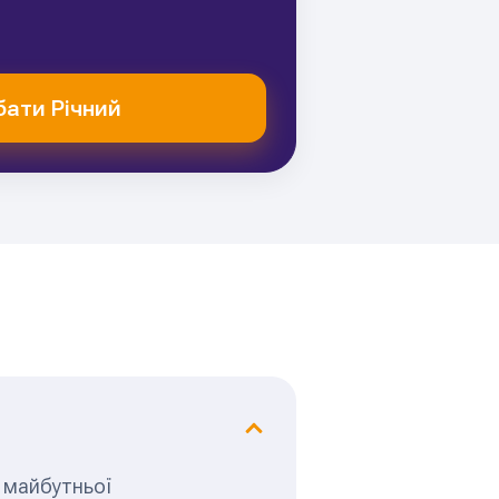
ати Річний
я майбутньої