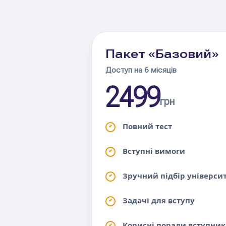
Пакет «Базовий»
Доступ на 6 місяців
2499
грн
Повний тест
Вступні вимоги
Зручний підбір універси
Задачі для вступу
Корисні поради вступни