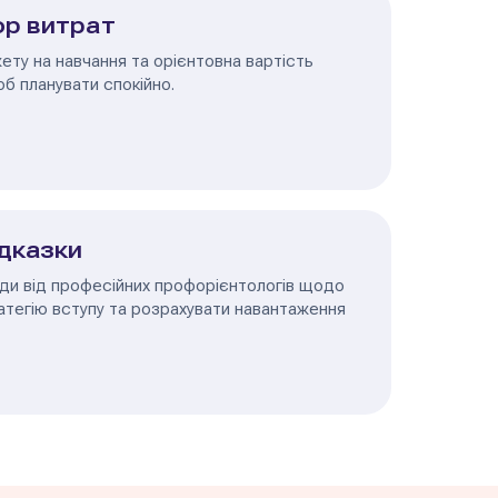
ор витрат
ту на навчання та орієнтовна вартість
б планувати спокійно.
ідказки
ди від професійних профорієнтологів щодо
атегію вступу та розрахувати навантаження