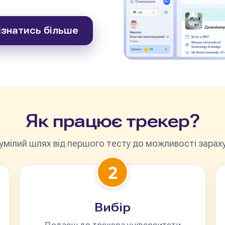
ізнатись більше
Як працює трекер?
умілий шлях від першого тесту до можливості зарахув
2
Вибір