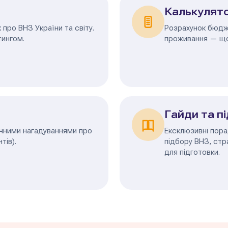
Калькулят
про ВНЗ України та світу.
Розрахунок бюдже
тингом.
проживання — що
Гайди та п
ичними нагадуваннями про
Ексклюзивні пора
тів).
підбору ВНЗ, стр
для підготовки.