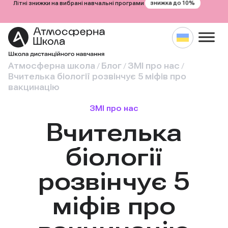
знижка до 10%
Літні знижки на вибрані навчальні програми
Атмосферна школа
Блог
ЗМІ про нас
/
/
/
Вчителька біології розвінчує 5 міфів про
вакцинацію
ЗМІ про нас
Вчителька
біології
розвінчує 5
міфів про