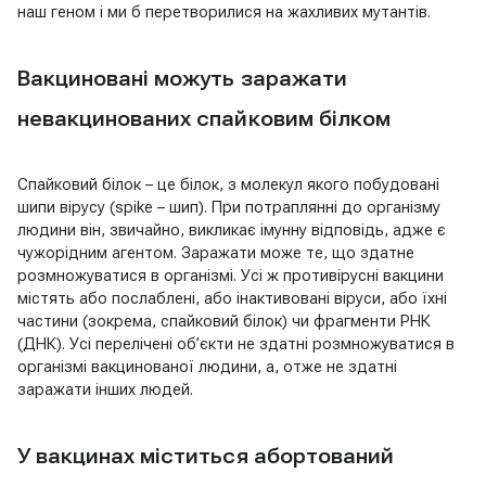
наш геном і ми б перетворилися на жахливих мутантів.
Вакциновані можуть заражати
невакцинованих спайковим білком
Спайковий білок – це білок, з молекул якого побудовані
шипи вірусу (spike – шип). При потраплянні до організму
людини він, звичайно, викликає імунну відповідь, адже є
чужорідним агентом. Заражати може те, що здатне
розмножуватися в організмі. Усі ж противірусні вакцини
містять або послаблені, або інактивовані віруси, або їхні
частини (зокрема, спайковий білок) чи фрагменти РНК
(ДНК). Усі перелічені об’єкти не здатні розмножуватися в
організмі вакцинованої людини, а, отже не здатні
заражати інших людей.
У вакцинах міститься абортований