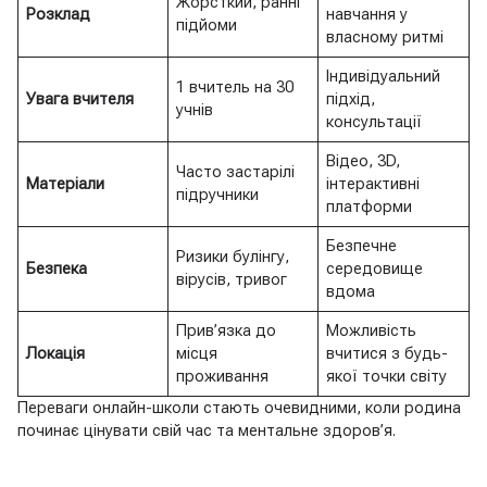
Жорсткий, ранні
Розклад
навчання у
підйоми
власному ритмі
Індивідуальний
1 вчитель на 30
Увага вчителя
підхід,
учнів
консультації
Відео, 3D,
Часто застарілі
Матеріали
інтерактивні
підручники
платформи
Безпечне
Ризики булінгу,
Безпека
середовище
вірусів, тривог
вдома
Прив’язка до
Можливість
Локація
місця
вчитися з будь-
проживання
якої точки світу
Переваги онлайн-школи стають очевидними, коли родина
починає цінувати свій час та ментальне здоров’я.