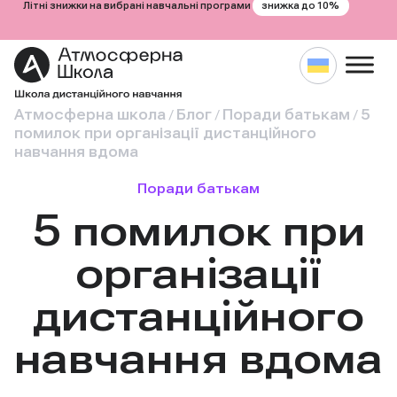
знижка до 10%
Літні знижки на вибрані навчальні програми
Атмосферна школа
Блог
Поради батькам
5
/
/
/
помилок при організації дистанційного
навчання вдома
Поради батькам
5 помилок при
організації
дистанційного
навчання вдома