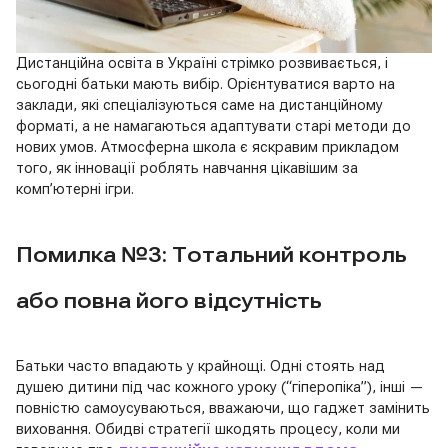
Дистанційна освіта в Україні стрімко розвивається, і
сьогодні батьки мають вибір. Орієнтуватися варто на
заклади, які спеціалізуються саме на дистанційному
форматі, а не намагаються адаптувати старі методи до
нових умов. Атмосферна школа є яскравим прикладом
того, як інновації роблять навчання цікавішим за
комп’ютерні ігри.
Помилка №3: Тотальний контроль
або повна його відсутність
Батьки часто впадають у крайнощі. Одні стоять над
душею дитини під час кожного уроку (“гіперопіка”), інші —
повністю самоусуваються, вважаючи, що гаджет замінить
виховання. Обидві стратегії шкодять процесу, коли ми