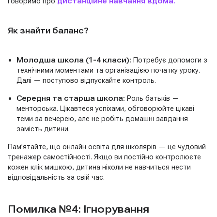
говоримо про
дистанційне навчання вдома
.
Як знайти баланс?
Молодша школа (1-4 класи):
Потребує допомоги з
технічними моментами та організацією початку уроку.
Далі — поступово відпускайте контроль.
Середня та старша школа:
Роль батьків —
менторська. Цікавтеся успіхами, обговорюйте цікаві
теми за вечерею, але не робіть домашні завдання
замість дитини.
Пам’ятайте, що онлайн освіта для школярів — це чудовий
тренажер самостійності. Якщо ви постійно контролюєте
кожен клік мишкою, дитина ніколи не навчиться нести
відповідальність за свій час.
Помилка №4: Ігнорування