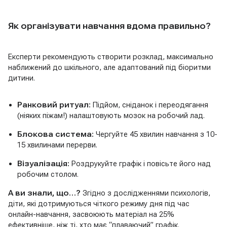
Як організувати навчання вдома правильно?
Експерти рекомендують створити розклад, максимально
наближений до шкільного, але адаптований під біоритми
дитини.
Ранковий ритуал:
Підйом, сніданок і переодягання
(ніяких піжам!) налаштовують мозок на робочий лад.
Блокова система:
Чергуйте 45 хвилин навчання з 10-
15 хвилинами перерви.
Візуалізація:
Роздрукуйте графік і повісьте його над
робочим столом.
А ви знали, що…?
Згідно з дослідженнями психологів,
діти, які дотримуються чіткого режиму дня під час
онлайн-навчання, засвоюють матеріал на 25%
ефективніше, ніж ті, хто має “плаваючий” графік.