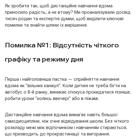
Як зробити так, щоб дистанційне навчання вдома
приносило радість, а не втому? Ми проаналізували досвід
тисяч родин та експертні думки, щоб виділити ключові
помилки та знайти шляхи їх вирішення.
Помилка №1: Відсутність чіткого
графіку та режиму дня
Перша і найголовніша пастка — сприйняття навчання
вдома як “вільних канікул”. Коли дитині не треба бігти на
автобус о 8-й ранку, виникає спокуса прокидатися пізніше,
робити уроки “колись ввечері” або в піжамі.
Дистанційне навчання вдома вимагає навіть більшої
самодисципліни, ніж очне відвідування школи. Без чіткого
розкладу межі між відпочинком і навчанням стираються,
що призводить до прокрастинації та вигорання.