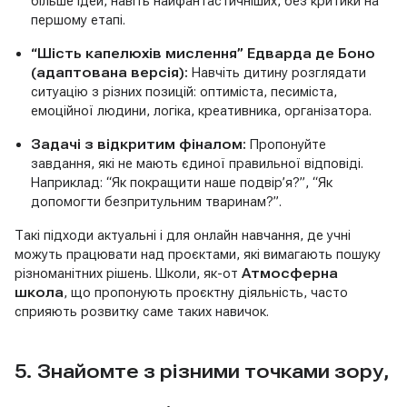
більше ідей, навіть найфантастичніших, без критики на
першому етапі.
“Шість капелюхів мислення” Едварда де Боно
(адаптована версія):
Навчіть дитину розглядати
ситуацію з різних позицій: оптиміста, песиміста,
емоційної людини, логіка, креативника, організатора.
Задачі з відкритим фіналом:
Пропонуйте
завдання, які не мають єдиної правильної відповіді.
Наприклад: “Як покращити наше подвір’я?”, “Як
допомогти безпритульним тваринам?”.
Такі підходи актуальні і для онлайн навчання, де учні
можуть працювати над проєктами, які вимагають пошуку
різноманітних рішень. Школи, як-от
Атмосферна
школа
, що пропонують проєктну діяльність, часто
сприяють розвитку саме таких навичок.
5. Знайомте з різними точками зору,