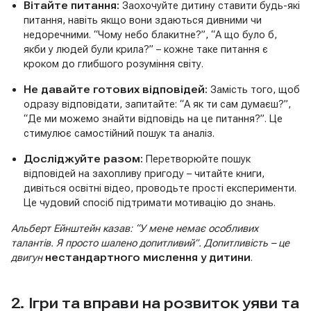
Вітайте питання:
Заохочуйте дитину ставити будь-які
питання, навіть якщо вони здаються дивними чи
недоречними. “Чому небо блакитне?”, “А що було б,
якби у людей були крила?” – кожне таке питання є
кроком до глибшого розуміння світу.
Не давайте готових відповідей:
Замість того, щоб
одразу відповідати, запитайте: “А як ти сам думаєш?”,
“Де ми можемо знайти відповідь на це питання?”. Це
стимулює самостійний пошук та аналіз.
Досліджуйте разом:
Перетворюйте пошук
відповідей на захопливу пригоду – читайте книги,
дивіться освітні відео, проводьте прості експерименти.
Це чудовий спосіб підтримати мотивацію до знань.
Альберт Ейнштейн казав: “У мене немає особливих
талантів. Я просто шалено допитливий”. Допитливість – це
двигун
нестандартного мислення у дитини
.
2. Ігри та вправи на розвиток уяви та