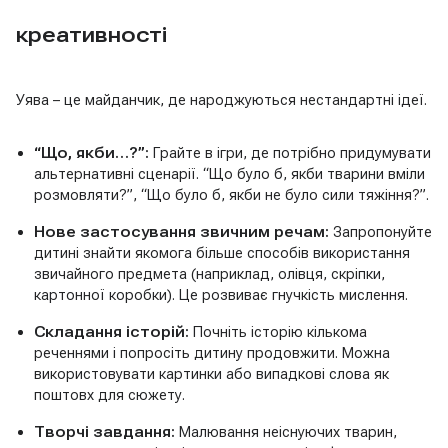
креативності
Уява – це майданчик, де народжуються нестандартні ідеї.
“Що, якби…?”:
Грайте в ігри, де потрібно придумувати
альтернативні сценарії. “Що було б, якби тварини вміли
розмовляти?”, “Що було б, якби не було сили тяжіння?”.
Нове застосування звичним речам:
Запропонуйте
дитині знайти якомога більше способів використання
звичайного предмета (наприклад, олівця, скріпки,
картонної коробки). Це розвиває гнучкість мислення.
Складання історій:
Почніть історію кількома
реченнями і попросіть дитину продовжити. Можна
використовувати картинки або випадкові слова як
поштовх для сюжету.
Творчі завдання:
Малювання неіснуючих тварин,