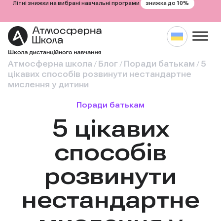
знижка до 10%
Літні знижки на вибрані навчальні програми
Атмосферна школа
Блог
Поради батькам
5
/
/
/
цікавих способів розвинути нестандартне
мислення у дитини
Поради батькам
5 цікавих
способів
розвинути
нестандартне