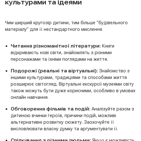
культурами та ідеями
Чим ширший кругозір дитини, тим більше “будівельного
матеріалу” для її нестандартного мислення.
Читання різноманітної літератури:
Книги
відкривають нові світи, знайомлять з різними
персонажами та їхніми поглядами на життя.
Подорожі (реальні та віртуальні):
Знайомство з
іншими культурами, традиціями та способами життя
розширює світогляд. Віртуальні екскурсії музеями світу
також можуть бути дуже корисними, особливо в умовах
онлайн навчання.
Обговорення фільмів та подій:
Аналізуйте разом з
дитиною вчинки героїв, причини подій, можливі
альтернативні розвитку сюжету. Заохочуйте її
висловлювати власну думку та аргументувати її.
Спілкування з різними людьми:
Якщо є можливість,