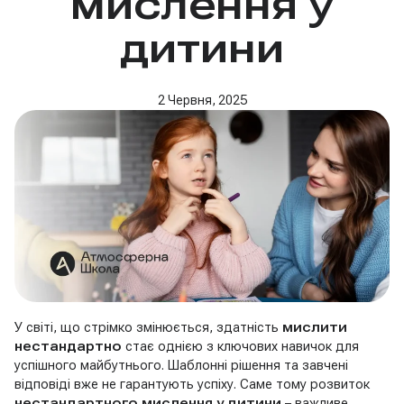
мислення у
дитини
2 Червня, 2025
У світі, що стрімко змінюється, здатність
мислити
нестандартно
стає однією з ключових навичок для
успішного майбутнього. Шаблонні рішення та завчені
відповіді вже не гарантують успіху. Саме тому розвиток
нестандартного мислення у дитини
– важливе