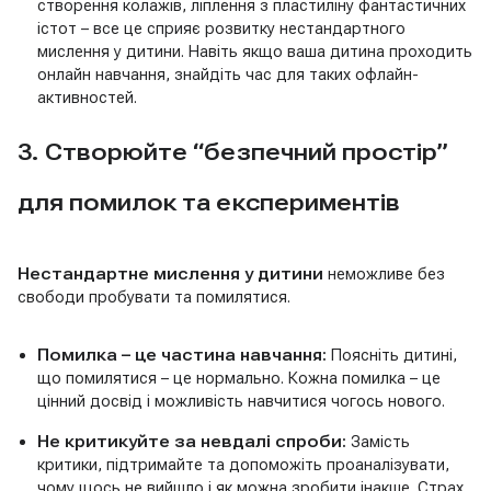
створення колажів, ліплення з пластиліну фантастичних
істот – все це сприяє розвитку нестандартного
мислення у дитини. Навіть якщо ваша дитина проходить
онлайн навчання, знайдіть час для таких офлайн-
активностей.
3. Створюйте “безпечний простір”
для помилок та експериментів
Нестандартне мислення у дитини
неможливе без
свободи пробувати та помилятися.
Помилка – це частина навчання:
Поясніть дитині,
що помилятися – це нормально. Кожна помилка – це
цінний досвід і можливість навчитися чогось нового.
Не критикуйте за невдалі спроби:
Замість
критики, підтримайте та допоможіть проаналізувати,
чому щось не вийшло і як можна зробити інакше. Страх