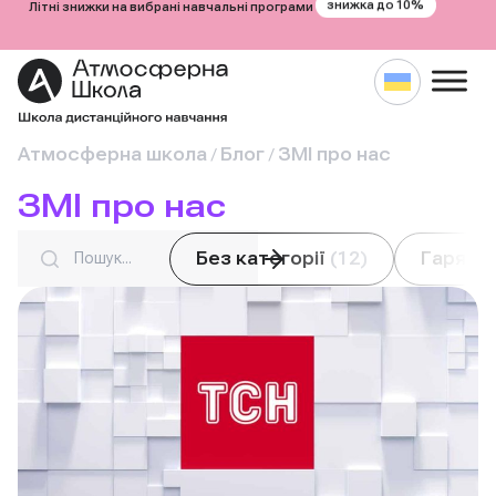
знижка до 10%
Літні знижки на вибрані навчальні програми
Перейти
Атмосферна школа
Блог
ЗМІ про нас
/
/
до
ЗМІ про нас
вмісту
Search
Без категорії
(12)
Гарячі 