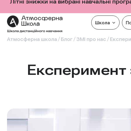
Літні знижки на вибрані навчальні прог
Школа
П
/
/
/
Атмосферна школа
Блог
ЗМІ про нас
Експери
Експеримент 