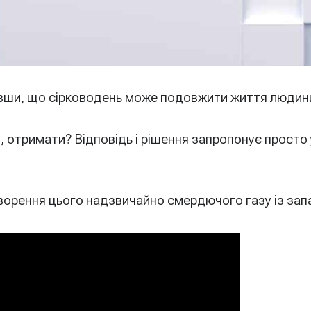
вивши, що сірководень може подовжити життя людин
и, отримати?
Відповідь і рішення запропонує просто у
творення цього надзвичайно смердючого газу із зап