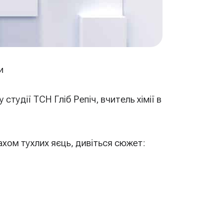
и
 студії ТСН Гліб Репіч, вчитель хімії в
ахом тухлих яєць, дивіться сюжет: