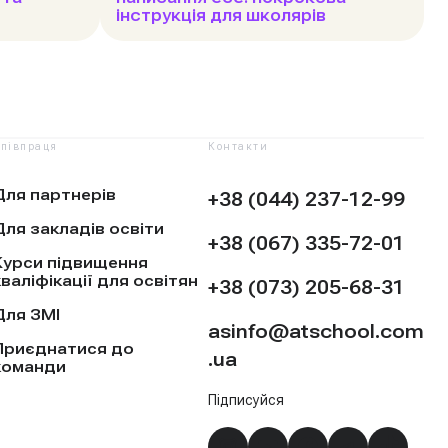
інструкція для школярів
півпраця
Контакти
Для партнерів
+38 (044) 237-12-99
Для закладів освіти
+38 (067) 335-72-01
Курси підвищення
кваліфікації для освітян
+38 (073) 205-68-31
Для ЗМІ
asinfo@atschool.com
Приєднатися до
.ua
команди
Підписуйся
Instagram
YouTube
Facebook
Telegra
TikTo