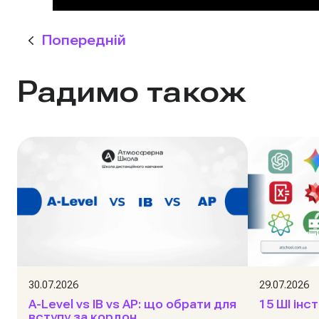
Попередній
Радимо також
30.07.2026
29.07.2026
A-Level vs IB vs AP: що обрати для
15 ШІ інс
вступу за кордон