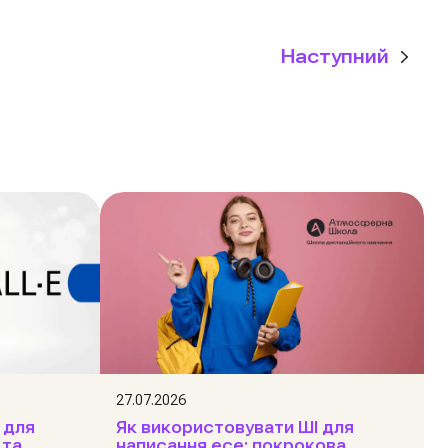
Наступний
27.07.2026
І для
Як використовувати ШІ для
 та
написання есе: покрокова