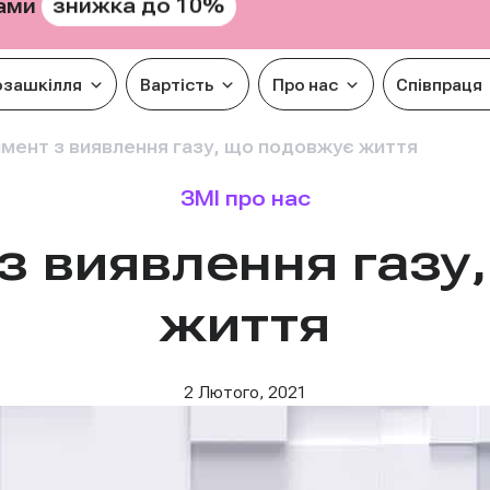
знижка до 10%
рами
озашкілля
Вартість
Про нас
Співпраця
мент з виявлення газу, що подовжує життя
ЗМІ про нас
з виявлення газу
життя
2 Лютого, 2021