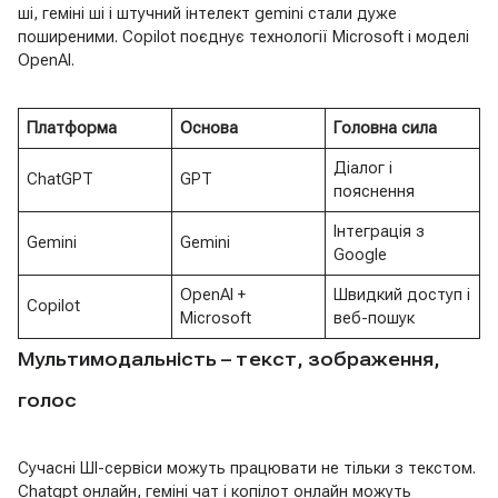
ші, геміні ші і штучний інтелект gemini стали дуже
поширеними. Copilot поєднує технології Microsoft і моделі
OpenAI.
Платформа
Основа
Головна сила
Діалог і
ChatGPT
GPT
пояснення
Інтеграція з
Gemini
Gemini
Google
OpenAI +
Швидкий доступ і
Copilot
Microsoft
веб-пошук
Мультимодальність – текст, зображення,
голос
Сучасні ШІ-сервіси можуть працювати не тільки з текстом.
Chatgpt онлайн, геміні чат і копілот онлайн можуть