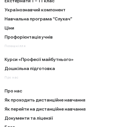
Екстернати 1 – 11 клас
Українознавчий компонент
Навчальна програма “Слухач”
Ціни
Профорієнтація учнів
Позашкілля
Курси «Професії майбутнього»
Дошкільна підготовка
Про нас
Про нас
Як проходить дистанційне навчання
Як перейти на дистанційне навчання
Документи та ліцензії