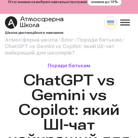
знижка до 10%
Літні знижки на вибрані навчальні програми
Атмосферна школа
Блог
Поради батькам
/
/
/
ChatGPT vs Gemini vs Copilot: який ШІ-чат
найкращий для школярів?
Поради батькам
ChatGPT vs
Gemini vs
Copilot: який
ШІ-чат