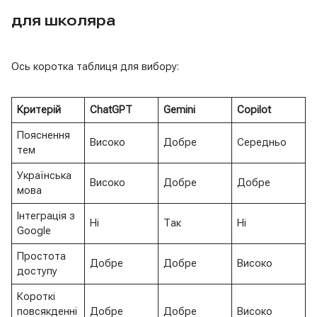
для школяра
Ось коротка таблиця для вибору:
Критерій
ChatGPT
Gemini
Copilot
Пояснення
Високо
Добре
Середньо
тем
Українська
Високо
Добре
Добре
мова
Інтеграція з
Ні
Так
Ні
Google
Простота
Добре
Добре
Високо
доступу
Короткі
повсякденні
Добре
Добре
Високо