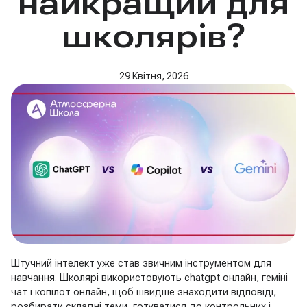
найкращий для
школярів?
29 Квітня, 2026
Штучний інтелект уже став звичним інструментом для
навчання. Школярі використовують chatgpt онлайн, геміні
чат і копілот онлайн, щоб швидше знаходити відповіді,
розбирати складні теми, готуватися до контрольних і