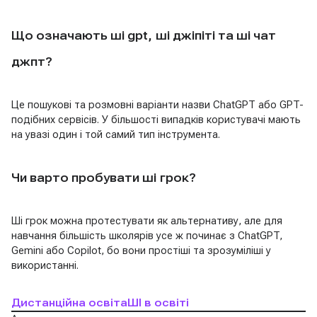
Що означають ші gpt, ші джіпіті та ші чат
джпт?
Це пошукові та розмовні варіанти назви ChatGPT або GPT-
подібних сервісів. У більшості випадків користувачі мають
на увазі один і той самий тип інструмента.
Чи варто пробувати ші грок?
Ші грок можна протестувати як альтернативу, але для
навчання більшість школярів усе ж починає з ChatGPT,
Gemini або Copilot, бо вони простіші та зрозуміліші у
використанні.
Дистанційна освіта
ШІ в освіті