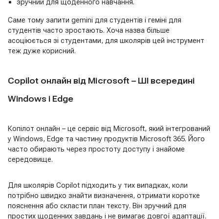
зручний для щоденного навчання.
Саме тому запити gemini для студентів і геміні для
студентів часто зростають. Хоча назва більше
асоціюється зі студентами, для школярів цей інструмент
теж дуже корисний.
Copilot онлайн від Microsoft – ШІ всередині
Windows і Edge
Копілот онлайн – це сервіс від Microsoft, який інтегрований
у Windows, Edge та частину продуктів Microsoft 365. Його
часто обирають через простоту доступу і знайоме
середовище.
Для школярів Copilot підходить у тих випадках, коли
потрібно швидко знайти визначення, отримати коротке
пояснення або скласти план тексту. Він зручний для
простих щоденних завдань і не вимагає довгої адаптації.