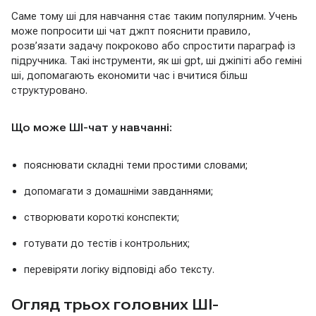
Саме тому ші для навчання стає таким популярним. Учень
може попросити ші чат джпт пояснити правило,
розв’язати задачу покроково або спростити параграф із
підручника. Такі інструменти, як ші gpt, ші джіпіті або геміні
ші, допомагають економити час і вчитися більш
структуровано.
Що може ШІ-чат у навчанні:
пояснювати складні теми простими словами;
допомагати з домашніми завданнями;
створювати короткі конспекти;
готувати до тестів і контрольних;
перевіряти логіку відповіді або тексту.
Огляд трьох головних ШІ-