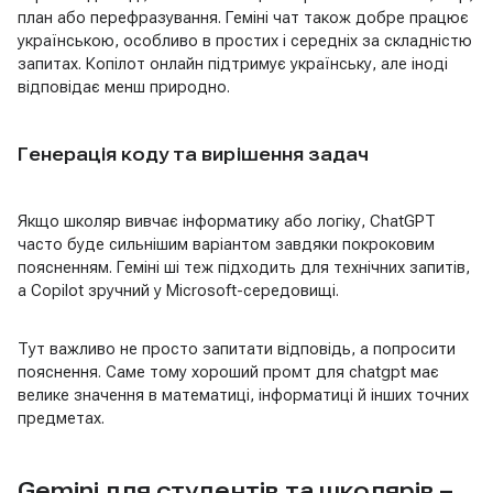
план або перефразування. Геміні чат також добре працює
українською, особливо в простих і середніх за складністю
запитах. Копілот онлайн підтримує українську, але іноді
відповідає менш природно.
Генерація коду та вирішення задач
Якщо школяр вивчає інформатику або логіку, ChatGPT
часто буде сильнішим варіантом завдяки покроковим
поясненням. Геміні ші теж підходить для технічних запитів,
а Copilot зручний у Microsoft-середовищі.
Тут важливо не просто запитати відповідь, а попросити
пояснення. Саме тому хороший промт для chatgpt має
велике значення в математиці, інформатиці й інших точних
предметах.
Gemini для студентів та школярів –