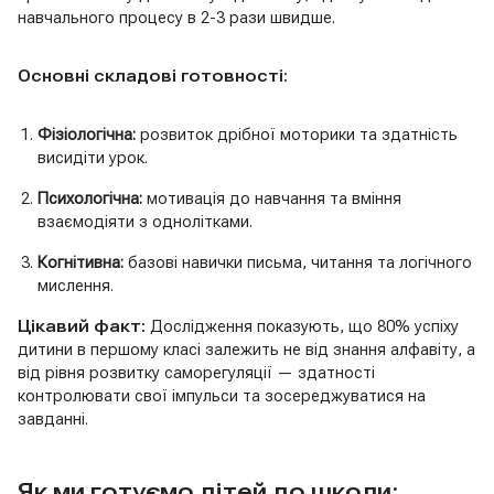
навчального процесу в 2-3 рази швидше.
Основні складові готовності:
Фізіологічна:
розвиток дрібної моторики та здатність
висидіти урок.
Психологічна:
мотивація до навчання та вміння
взаємодіяти з однолітками.
Когнітивна:
базові навички письма, читання та логічного
мислення.
Цікавий факт:
Дослідження показують, що 80% успіху
дитини в першому класі залежить не від знання алфавіту, а
від рівня розвитку саморегуляції — здатності
контролювати свої імпульси та зосереджуватися на
завданні.
Як ми готуємо дітей до школи: