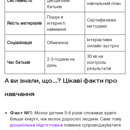
Системність
дисципліни
навчальний план
батьків
Пошук в
Сертифіковані
Якість матеріалів
інтернеті
методики
навмання
Інтерактивні
Соціалізація
Обмежена
онлайн-зустрічі
30 хв на
2-3 години на
Час батьків
контроль
день
результатів
А ви знали, що…? Цікаві факти про
навчання
Факт №1:
Мозок дитини 5-6 років споживає вдвічі
більше енергії, ніж мозок дорослої людини. Саме тому
дошкільна підготовка
повинна супроводжуватися