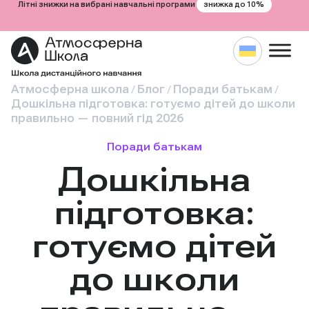
знижка до 10%
Літні знижки на вибрані навчальні програми
Атмосферна школа
Блог
Поради батькам
/
/
/
Дошкільна підготовка: готуємо дітей до школи
правильно — повний гід 2026
Поради батькам
Дошкільна
підготовка:
готуємо дітей
до школи