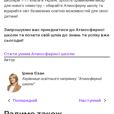
школярів 1-11 класів в Україні. Зробіть правильний вибір
для нового семестру – обирайте Атмосферну школу та
відкрийте світ безмежних освітніх можливостей для своєї
дитини!
Запрошуємо вас приєднатися до Атмосферної
школи та почати свій шлях до знань та успіху вже
сьогодні!
Стати учнем Атмосферної школи
Автор:
Ірина Єзан
Керівниця освітнього напрямку “Атмосферної
школи”
Попередній
Наступний
Радимо також