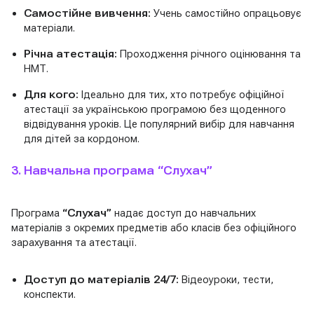
Самостійне вивчення:
Учень самостійно опрацьовує
матеріали.
Річна атестація:
Проходження річного оцінювання та
НМТ.
Для кого:
Ідеально для тих, хто потребує офіційної
атестації за українською програмою без щоденного
відвідування уроків. Це популярний вибір для навчання
для дітей за кордоном.
3. Навчальна програма “Слухач”
Програма
“Слухач”
надає доступ до навчальних
матеріалів з окремих предметів або класів без офіційного
зарахування та атестації.
Доступ до матеріалів 24/7:
Відеоуроки, тести,
конспекти.