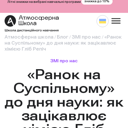
знижка до 10%
Літні знижки на вибрані навчальні програми
Атмосферна школа
Блог
ЗМІ про нас
«Ранок
/
/
/
на Суспільному» до дня науки: як зацікавлює
хімією Гліб Репіч
ЗМІ про нас
«Ранок на
Суспільному»
до дня науки: як
зацікавлює