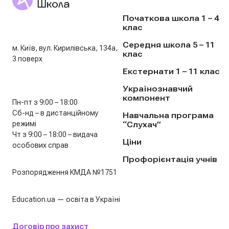
Початкова школа 1 – 4
клас
Середня школа 5 – 11
м. Київ, вул. Кирилівська, 134а,
клас
3 поверх
Екстернати 1 – 11 клас
Українознавчий
компонент
Пн-пт з 9:00 – 18:00
Сб-нд – в дистанційному
Навчальна програма
режимі
“Слухач”
Чт з 9:00 – 18:00 – видача
Ціни
особових справ
Профорієнтація учнів
Розпорядження КМДА №1751
Education.ua — освіта в Україні
Договір про захист