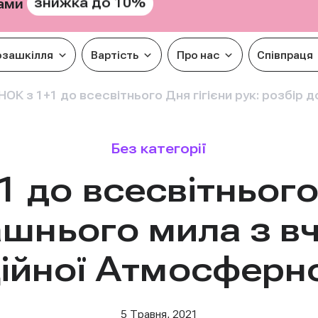
знижка до 10%
рами
озашкілля
Вартість
Про нас
Співпраця
ОК з 1+1 до всесвітнього Дня гігієни рук: розбір 
Без категорії
до всесвітнього 
шнього мила з вч
ійної Атмосферн
5 Травня, 2021