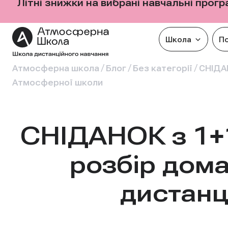
Літні знижки на вибрані навчальні прог
Школа
П
/
/
/
Атмосферна школа
Блог
Без категорії
СНІДАН
Атмосферної школи
СНІДАНОК з 1+1 
розбір дома
дистанц