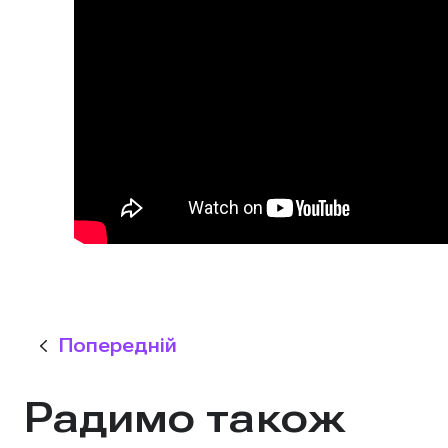
⠀
Попередній
Радимо також