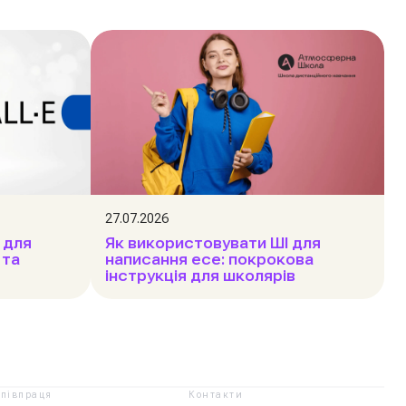
27.07.2026
І для
Як використовувати ШІ для
 та
написання есе: покрокова
інструкція для школярів
півпраця
Контакти