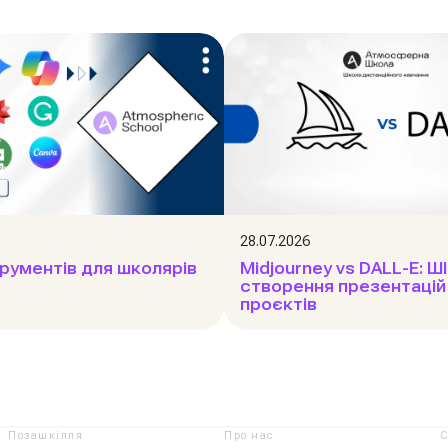
28.07.2026
трументів для школярів
Midjourney vs DALL-E: Ш
створення презентацій
проєктів
Позашкілля
Про нас
С