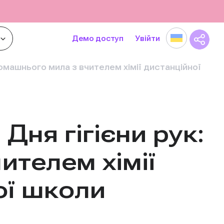
Демо доступ
Увійти
домашнього мила з вчителем хімії дистанційної
Дня гігієни рук:
ителем хімії
ої школи