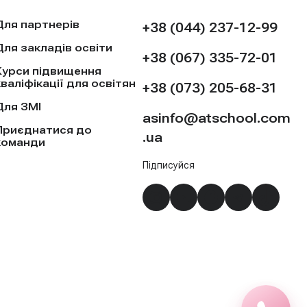
Для партнерів
+38 (044) 237-12-99
Для закладів освіти
+38 (067) 335-72-01
Курси підвищення
кваліфікації для освітян
+38 (073) 205-68-31
Для ЗМІ
asinfo@atschool.com
Приєднатися до
.ua
команди
Підписуйся
Instagram
YouTube
Facebook
Telegra
TikTo