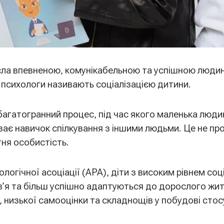
сла впевненою, комунікабельною та успішною люди
ке психологи називають соціалізацією дитини.
агатогранний процес, під час якого маленька людин
уває навичок спілкування з іншими людьми. Це не пр
ня особистість.
огічної асоціації (APA), діти з високим рівнем со
в’я та більш успішно адаптуються до дорослого жит
 низької самооцінки та складнощів у побудові стосу