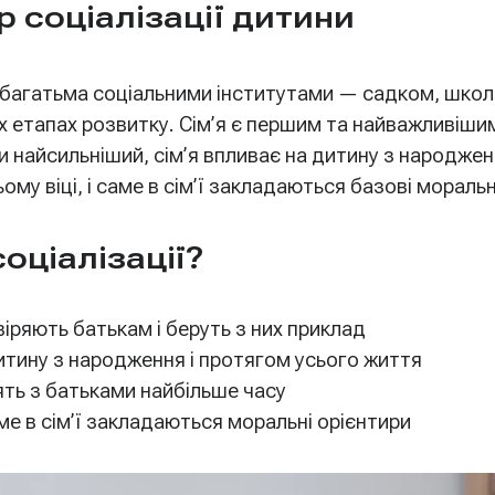
р соціалізації дитини
 багатьма соціальними інститутами — садком, шко
етапах розвитку. Сім’я є першим та найважливішим 
 найсильніший, сім’я впливає на дитину з народжен
му віці, і саме в сім’ї закладаються базові моральні
оціалізації?
іряють батькам і беруть з них приклад
итину з народження і протягом усього життя
ть з батьками найбільше часу
е в сім’ї закладаються моральні орієнтири