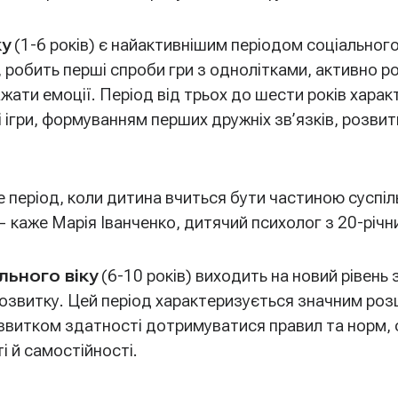
ку
(1-6 років) є найактивнішим періодом соціального 
, робить перші спроби гри з однолітками, активно 
ражати емоції. Період від трьох до шести років хара
 ігри, формуванням перших дружніх зв’язків, розви
е період, коли дитина вчиться бути частиною суспі
”, — каже Марія Іванченко, дитячий психолог з 20-річ
ьного віку
(6-10 років) виходить на новий рівень 
розвитку. Цей період характеризується значним ро
озвитком здатності дотримуватися правил та норм,
 й самостійності.