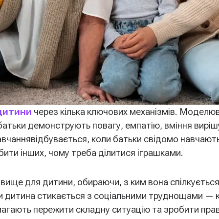
дитини
через кілька ключових механізмів. Моделю
батьки демонструють повагу, емпатію, вміння вирі
авчаннявідбувається, коли батьки свідомо навчают
бити інших, чому треба ділитися іграшками.
ще для дитини, обираючи, з ким вона спілкується, я
ли дитина стикається з соціальними труднощами — 
агають пережити складну ситуацію та зробити прав