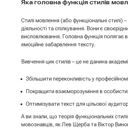
Яка головна функція стилів мов
Стилі мовлення (або функціональні стилі) 
діяльності та спілкування. Вони є своєрід
висловлювання. Головна функція полягає в 
емоційне забарвлення тексту.
Вивчення цих стилів – це не данина академ
Збільшити переконливість у професійном
Покращити взаєморозуміння в особистих
Оптимізувати текст для цільової аудиторі
А ви знали, що теорія функціональних стил
мовознавців, як Лев Щерба та Віктор Виног