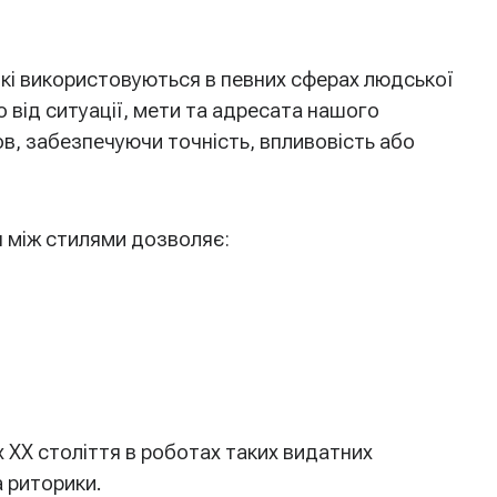
 які використовуються в певних сферах людської
 від ситуації, мети та адресата нашого
ов, забезпечуючи точність, впливовість або
я між стилями дозволяє:
х XX століття в роботах таких видатних
а риторики.