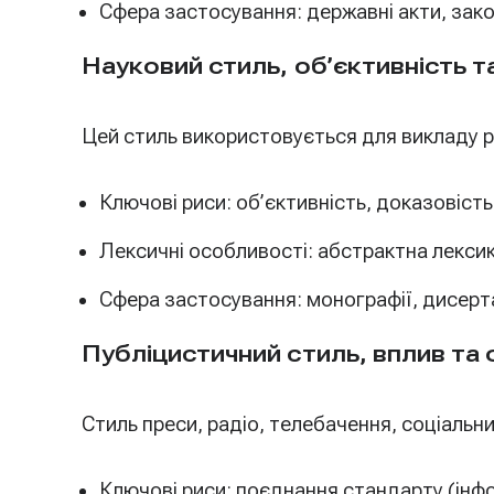
Сфера застосування: державні акти, зако
Науковий стиль, об’єктивність т
Цей стиль використовується для викладу ре
Ключові риси: об’єктивність, доказовіст
Лексичні особливості: абстрактна лексика
Сфера застосування: монографії, дисертац
Публіцистичний стиль, вплив та
Стиль преси, радіо, телебачення, соціальни
Ключові риси: поєднання стандарту (інфо