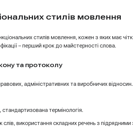
іональних стилів мовлення
нкціональних стилів мовлення, кожен з яких має чіт
ифікації – перший крок до майстерності слова.
акону та протоколу
равових, адміністративних та виробничих відносин.
ь, стандартизована термінологія.
 слів, використання складних речень з підрядними 