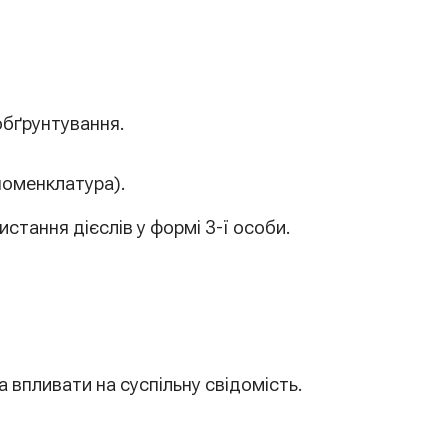
обґрунтування.
 номенклатура).
стання дієслів у формі 3-ї особи.
а впливати на суспільну свідомість.