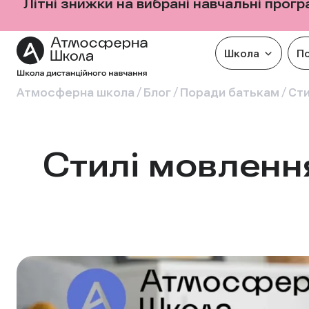
Літні знижки на вибрані навчальні прог
Школа
П
/
/
/
Атмосферна школа
Блог
Поради батькам
Сти
Стилі мовлення