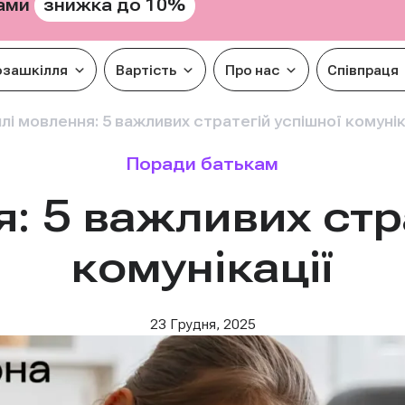
знижка до 10%
рами
озашкілля
Вартість
Про нас
Співпраця
лі мовлення: 5 важливих стратегій успішної комунік
Поради батькам
: 5 важливих стр
комунікації
23 Грудня, 2025