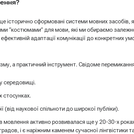
лення?
– це історично сформовані системи мовних засобів,
ними “костюмами” для мови, які ми обираємо залежно
ефективній адаптації комунікації до конкретних ум
ізму, а практичний інструмент. Свідоме перемиканн
у середовищі.
 стосунках.
ї (від наукової спільноти до широкої публіки).
ів мовлення активно розвивалася ще у 20-30-х рока
радов, і є наріжним каменем сучасної лінгвістики т