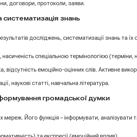
ни, договори, протоколи, заяви.
а систематизація знань
зультатів досліджень, систематизації знань та їх 
ь, насиченість спеціальною термінологією (терміни,
, відсутність емоційно-оцінних слів. Активне викори
ії, наукові статті, навчальна література.
 формування громадської думки
х мереж. Його функція – інформувати, аналізувати т
рмативність) та експресії (емоційний вплив).