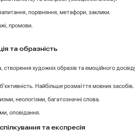
 запитання, порівняння, метафори, заклики.
ажі, промови.
ія та образність
, створення художніх образів та емоційного досвід
уб’єктивність. Найбільше розмаїття мовних засобів.
тизми, неологізми, багатозначні слова.
ми, оповідання.
пілкування та експресія