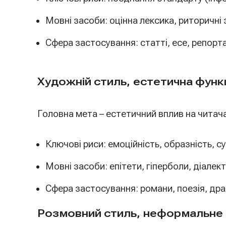
Мовні засоби: оцінна лексика, риторичні
Сфера застосування: статті, есе, репорт
Художній стиль, естетична функц
Головна мета – естетичний вплив на читача
Ключові риси: емоційність, образність, с
Мовні засоби: епітети, гіперболи, діалек
Сфера застосування: романи, поезія, дра
Розмовний стиль, неформальне с