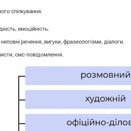
ого спілкування.
ність, емоційність.
неповні речення, вигуки, фразеологізми, діалоги.
листи, смс-повідомлення.