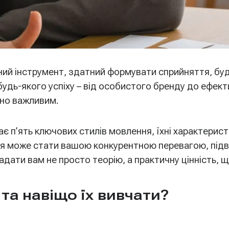
чний інструмент, здатний формувати сприйняття, буд
 будь-якого успіху – від особистого бренду до ефект
чно важливим.
є п’ять ключових стилів мовлення, їхні характерис
егія може стати вашою конкурентною перевагою, пі
надати вам не просто теорію, а практичну цінність,
та навіщо їх вивчати?