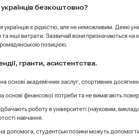
 українців безкоштовно?
країнців є рідкістю, але не неможливим. Деякі уні
 та інші витрати. Зазвичай вони призначаються на 
громадянською позицією.
ндії, гранти, асистентства.
а основі академічних заслуг, спортивних досягнень
 основі фінансової потреби та не вимагають повер
дбачають роботу в університеті (науковим, виклад
ртості навчання.
а допомога, студентські позики можуть допомогти 