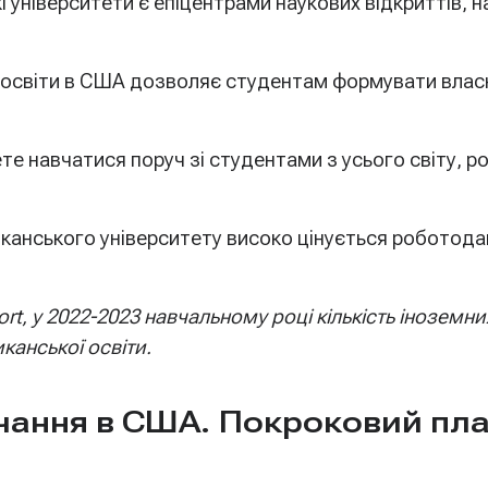
 університети є епіцентрами наукових відкриттів, 
освіти в США дозволяє студентам формувати власну
те навчатися поруч зі студентами з усього світу, 
анського університету високо цінується роботодав
t, у 2022-2023 навчальному році кількість іноземн
канської освіти.
чання в США. Покроковий план