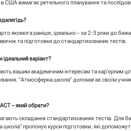
в США вимагає ретельного планування та послідовни
здалегідь?
то якомога раніше, ідеально – за 2-3 роки до бажа
вичок та підготовки до стандартизованих тестів.
и ідеальний варіант?
дають вашим академічним інтересам та кар’єрним ціл
ашування. “Атмосферна школа” допомагає своїм учн
.
 ACT – який обрати?
магають складання стандартизованих тестів. Для б
 школа” пропонує курси підготовки, які допоможуть