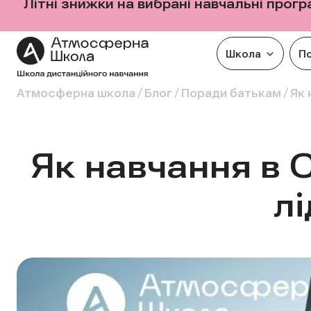
Літні знижки на вибрані навчальні прог
Школа
П
/
/
/
Атмосферна школа
Блог
Поради батькам
Як 
Як навчання в 
лі