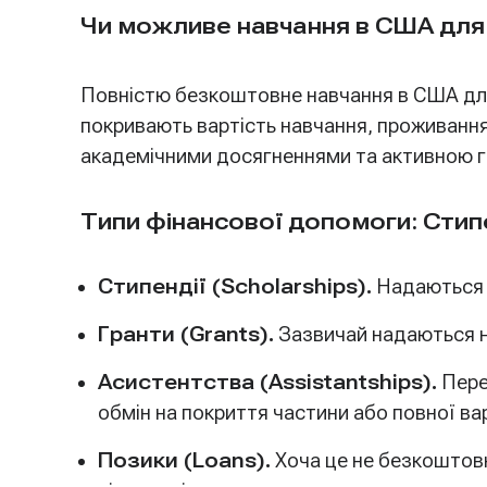
Чи можливе навчання в США для
Повністю безкоштовне навчання в США для у
покривають вартість навчання, проживання
академічними досягненнями та активною 
Типи фінансової допомоги: Стипе
Стипендії (Scholarships).
Надаються н
Гранти (Grants).
Зазвичай надаються на
Асистентства (Assistantships).
Пере
обмін на покриття частини або повної ва
Позики (Loans).
Хоча це не безкоштовн