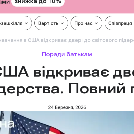
знижка до 10%
рами
озашкілля
Вартість
Про нас
Співпраця
навчання в США відкриває двері до світового лідер
Поради батькам
США відкриває две
дерства. Повний 
24 Березня, 2026