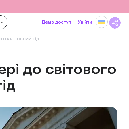
Демо доступ
Увійти
ства. Повний гід
рі до світового
гід