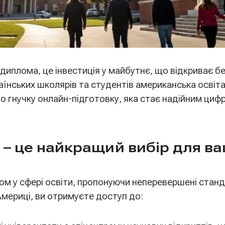
диплома, це інвестиція у майбутнє, що відкриває б
аїнських школярів та студентів американська осві
мо гнучку онлайн-підготовку, яка стає надійним ци
 – це найкращий вибір для в
м у сфері освіти, пропонуючи неперевершені станда
мериці, ви отримуєте доступ до: