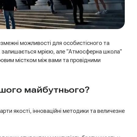
езмежні можливості для особистісного та
та залишається мрією, але “Атмосферна школа”
фровим містком між вами та провідними
ашого майбутнього?
рти якості, інноваційні методики та величезне