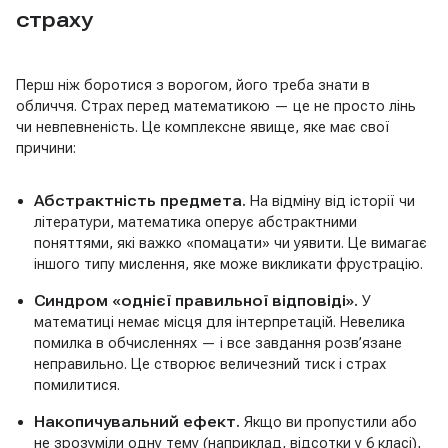
страху
Перш ніж боротися з ворогом, його треба знати в
обличчя. Страх перед математикою — це не просто лінь
чи невпевненість. Це комплексне явище, яке має свої
причини:
Абстрактність предмета.
На відміну від історії чи
літератури, математика оперує абстрактними
поняттями, які важко «помацати» чи уявити. Це вимагає
іншого типу мислення, яке може викликати фрустрацію.
Синдром «однієї правильної відповіді».
У
математиці немає місця для інтерпретацій. Невелика
помилка в обчисленнях — і все завдання розв’язане
неправильно. Це створює величезний тиск і страх
помилитися.
Накопичувальний ефект.
Якщо ви пропустили або
не зрозуміли одну тему (наприклад, відсотки у 6 класі),