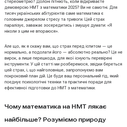
стереометрію? Долоні пітніють, коли відкриваєте
демоверсію НМТ з математики 2025? Ви не самотні. Для
тисяч українських абітурієнтів саме математика є
головним джерелом стресу та тривоги. Цей страх
паралізує, заважає зосередитись і змушує думати: «Я
ніколи з цим не впораюся».
Але що, як я скажу вам, що страх перед іспитом — це
нормально, а подолати його — абсолютно реально? Це не
вирок, а лише перешкода, для якої існують перевірені
інструменти. У цій статті ми розберемося, звідки береться
цей страх, і, що найголовніше, запропонуємо вам
покроковий план дій. Це буде ваш персональний гід, який
поєднує психологічні техніки та практичні поради для
ефективної підготовки до НМТ з математики.
Чому математика на НМТ лякає
найбільше? Розуміємо природу