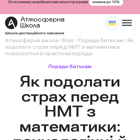
знижка до 10%
Літні знижки на вибрані навчальні програми
Атмосферна школа
Блог
Поради батькам
Як
/
/
/
подолати страх перед НМТ з математики:
психологічні й практичні поради
Поради батькам
Як подолати
страх перед
НМТ з
математики: