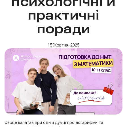
психологічні й
практичні
поради
15 Жовтня, 2025
Серце калатає при одній думці про логарифми та