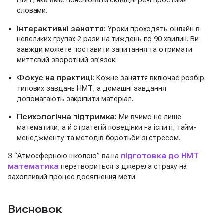
НМТ, яка вміє пояснювати складні речі простими
словами.
Інтерактивні заняття:
Уроки проходять онлайн в
невеликих групах 2 рази на тиждень по 90 хвилин. Ви
завжди можете поставити запитання та отримати
миттєвий зворотний зв’язок.
Фокус на практиці:
Кожне заняття включає розбір
типових завдань НМТ, а домашні завдання
допомагають закріпити матеріал.
Психологічна підтримка:
Ми вчимо не лише
математики, а й стратегій поведінки на іспиті, тайм-
менеджменту та методів боротьби зі стресом.
З “Атмосферною школою” ваша
підготовка до НМТ
математика
перетвориться з джерела страху на
захопливий процес досягнення мети.
Висновок