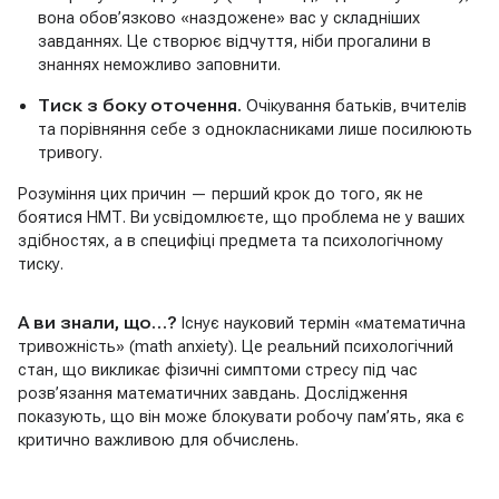
вона обов’язково «наздожене» вас у складніших
завданнях. Це створює відчуття, ніби прогалини в
знаннях неможливо заповнити.
Тиск з боку оточення.
Очікування батьків, вчителів
та порівняння себе з однокласниками лише посилюють
тривогу.
Розуміння цих причин — перший крок до того, як не
боятися НМТ. Ви усвідомлюєте, що проблема не у ваших
здібностях, а в специфіці предмета та психологічному
тиску.
А ви знали, що…?
Існує науковий термін «математична
тривожність» (math anxiety). Це реальний психологічний
стан, що викликає фізичні симптоми стресу під час
розв’язання математичних завдань. Дослідження
показують, що він може блокувати робочу пам’ять, яка є
критично важливою для обчислень.