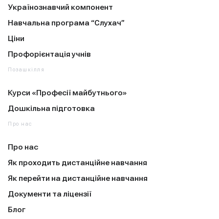
Українознавчий компонент
Навчальна програма “Слухач”
Ціни
Профорієнтація учнів
Позашкілля
Курси «Професії майбутнього»
Дошкільна підготовка
Про нас
Про нас
Як проходить дистанційне навчання
Як перейти на дистанційне навчання
Документи та ліцензії
Блог