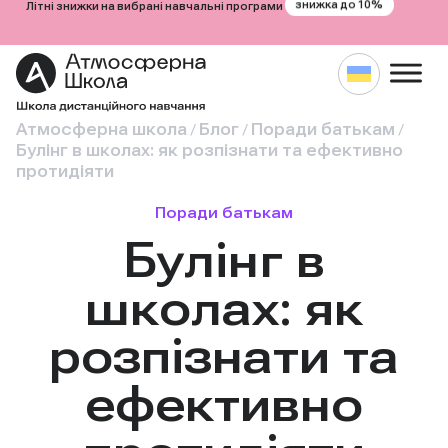
знижка до 10%
Літні знижки на вибрані навчальні програми
Атмосферна школа
Блог
Поради батькам
/
/
/
Булінг в школах: як розпізнати та ефективно
протидіяти
Поради батькам
Булінг в
школах: як
розпізнати та
ефективно