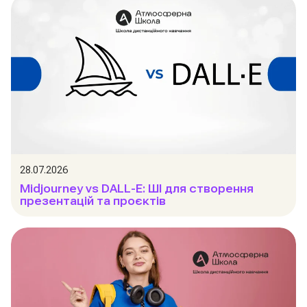
28.07.2026
Midjourney vs DALL-E: ШІ для створення
презентацій та проєктів