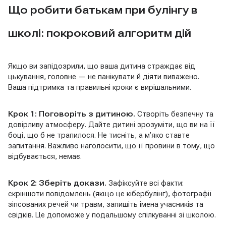
Що робити батькам при булінгу в
школі: покроковий алгоритм дій
Якщо ви запідозрили, що ваша дитина страждає від
цькування, головне — не панікувати й діяти виважено.
Ваша підтримка та правильні кроки є вирішальними.
Крок 1: Поговоріть з дитиною.
Створіть безпечну та
довірливу атмосферу. Дайте дитині зрозуміти, що ви на її
боці, що б не трапилося. Не тисніть, а м’яко ставте
запитання. Важливо наголосити, що її провини в тому, що
відбувається, немає.
Крок 2: Зберіть докази.
Зафіксуйте всі факти:
скріншоти повідомлень (якщо це кібербулінг), фотографії
зіпсованих речей чи травм, запишіть імена учасників та
свідків. Це допоможе у подальшому спілкуванні зі школою.