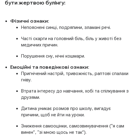
бути жертвою булінгу:
Фізичні ознаки:
Непояснені синці, подряпини, зламані речі.
Часті скарги на головний біль, біль у животі без
медичних причин.
Порушення сну, нічні кошмари.
Емоційні та поведінкові ознаки:
Пригнічений настрій, тривожність, раптові спалахи
гніву.
Втрата інтересу до навчання, хобі та спілкування з
друзями.
Дитина уникає розмов про школу, вигадує
причини, щоб не йти на уроки.
Зниження самооцінки, самозвинувачення (“я сам
винен”, “зі мною щось не так”).