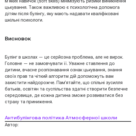
м’яких навичок (soft skills) мінімізують ризики виникнення
цькування. Також важливою є психологічна допомога
дітям після булінгу, яку мають надавати кваліфіковані
шкільні психологи.
Висновок
Булінг в школах — це серйозна проблема, але не вирок.
Головне — не замовчувати її. Уважне ставлення до
дитини, вчасне розпізнавання ознак цькування, знання
своїх прав та чіткий алгоритм дій допоможуть вам
захистити найдорожче. Пам’ятайте, що спільні зусилля
батьків, освітян та суспільства здатні створити безпечне
середовище, де кожна дитина зможе розвиватися без
страху та приниження.
Антибулінгова політика Атмосферної школи
Автор: