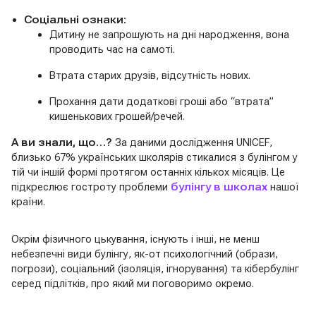
Соціальні ознаки:
Дитину не запрошують на дні народження, вона
проводить час на самоті.
Втрата старих друзів, відсутність нових.
Прохання дати додаткові гроші або “втрата”
кишенькових грошей/речей.
А ви знали, що…?
За даними дослідження UNICEF,
близько 67% українських школярів стикалися з булінгом у
тій чи іншій формі протягом останніх кількох місяців. Це
підкреслює гостроту проблеми
булінгу в школах
нашої
країни.
Окрім фізичного цькування, існують і інші, не менш
небезпечні види булінгу, як-от психологічний (образи,
погрози), соціальний (ізоляція, ігнорування) та кібербулінг
серед підлітків, про який ми поговоримо окремо.