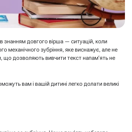
ів знанням довгого вірша — ситуацій, коли
го механічного зубріння, яке виснажує, але не
и, що дозволяють вивчити текст напам’ять не
поможуть вам і вашій дитині легко долати великі