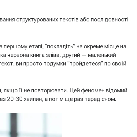
ування структурованих текстів або послідовності
 першому етапі, “покладіть” на окреме місце на
ка червона книга зліва, другий — маленький
текст, ви просто подумки “пройдетеся” по своїй
, якщо її не повторювати. Цей феномен відомий
з 20-30 хвилин, а потім ще раз перед сном.