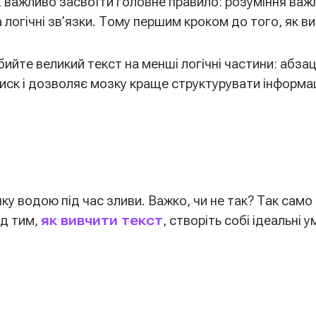
, важливо засвоїти головне правило: розуміння важ
логічні зв’язки. Тому першим кроком до того, як ви
ийте великий текст на менші логічні частини: абза
иск і дозволяє мозку краще структурувати інформа
ку водою під час зливи. Важко, чи не так? Так сам
ед тим,
як вивчити текст
, створіть собі ідеальні у