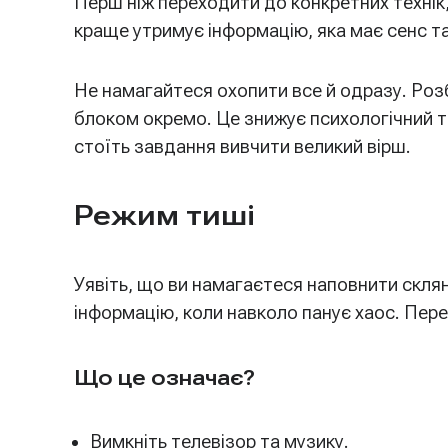
Перш ніж переходити до конкретних технік
краще утримує інформацію, яка має сенс та 
Не намагайтеся охопити все й одразу. Розб
блоком окремо. Це знижує психологічний т
стоїть завдання вивчити великий вірш.
Режим тиші
Уявіть, що ви намагаєтеся наповнити склян
інформацію, коли навколо панує хаос. Пер
Що це означає?
Вимкніть телевізор та музику.