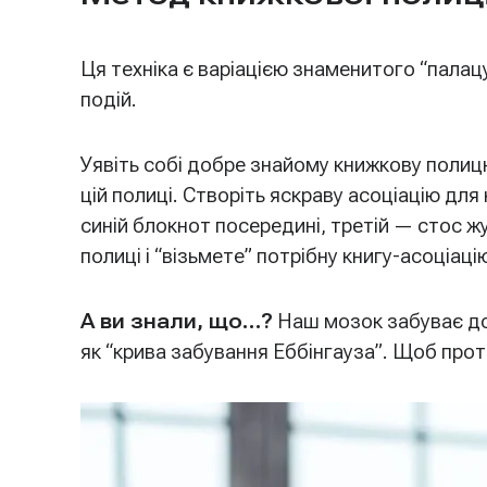
Ця техніка є варіацією знаменитого “палац
подій.
Уявіть собі добре знайому книжкову полицю
цій полиці. Створіть яскраву асоціацію дл
синій блокнот посередині, третій — стос ж
полиці і “візьмете” потрібну книгу-асоціаці
А ви знали, що…?
Наш мозок забуває до
як “крива забування Еббінгауза”. Щоб прот