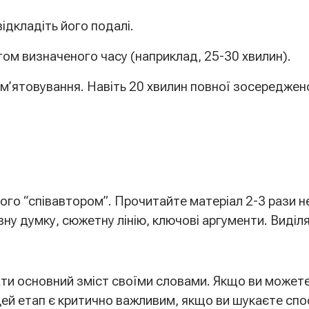
ідкладіть його подалі.
гом визначеного часу (наприклад, 25-30 хвилин).
’ятовування. Навіть 20 хвилин повної зосереджено
ого “співавтором”. Прочитайте матеріал 2-3 рази н
у думку, сюжетну лінію, ключові аргументи. Виділя
и основний зміст своїми словами. Якщо ви можете ц
Цей етап є критично важливим, якщо ви шукаєте спос