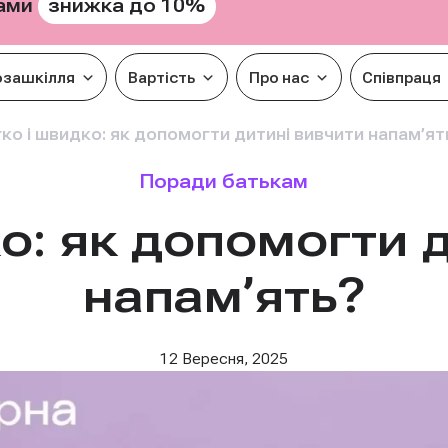
знижка до 10%
рами
озашкілля
Вартість
Про нас
Співпраця
ко і швидко: як допомогти дитині вивчити напам’ят
Поради батькам
о: як допомогти 
напам’ять?
12 Вересня, 2025