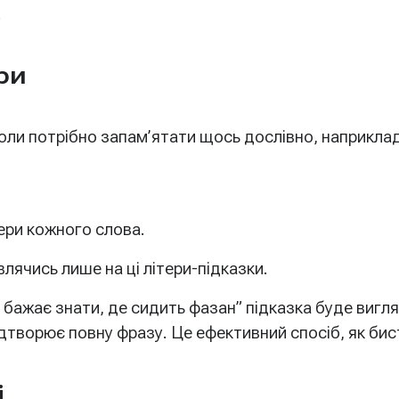
.
ри
ли потрібно запам’ятати щось дослівно, наприклад
ери кожного слова.
лячись лише на ці літери-підказки.
жає знати, де сидить фазан” підказка буде виглядат
ідтворює повну фразу. Це ефективний спосіб, як би
і