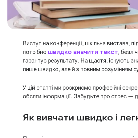
Виступ на конференції, шкільна вистава, п
потрібно
швидко вивчити текст
, безлі
гарантує результату. На щастя, існують з
лише швидко, але й з повним розумінням су
У цій статті ми розкриємо професійні секрет
обсяги інформації. Забудьте про стрес — 
Як вивчати швидко і лег