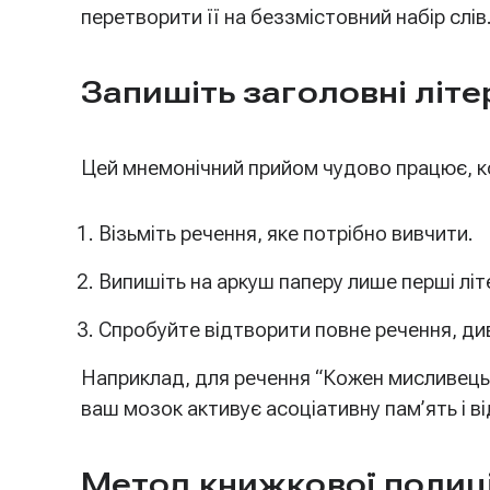
перетворити її на беззмістовний набір слів
Запишіть заголовні літе
Цей мнемонічний прийом чудово працює, ко
Візьміть речення, яке потрібно вивчити.
Випишіть на аркуш паперу лише перші літ
Спробуйте відтворити повне речення, див
Наприклад, для речення “Кожен мисливець ба
ваш мозок активує асоціативну пам’ять і в
Метод книжкової полиц