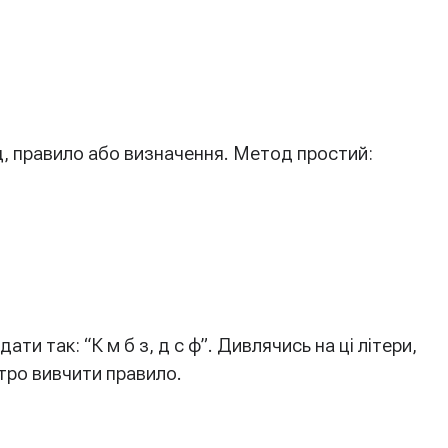
, правило або визначення. Метод простий:
и так: “К м б з, д с ф”. Дивлячись на ці літери,
стро вивчити правило.