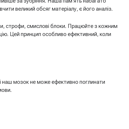
ливіше за зубріння. Наша пам’ять набагато
вчити великий обсяг матеріалу, є його аналіз.
ци, строфи, смислові блоки. Працюйте з кожним
цію. Цей принцип особливо ефективний, коли
о і наш мозок не може ефективно поглинати
мови.