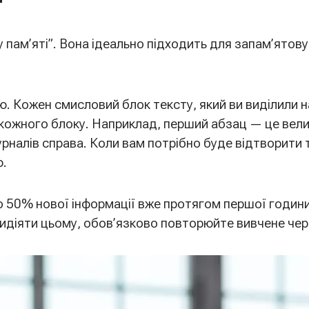
у пам’яті”. Вона ідеально підходить для запам’ятов
. Кожен смисловий блок тексту, який ви виділили на
я кожного блоку. Наприклад, перший абзац — це вели
урналів справа. Коли вам потрібно буде відтворити 
ю.
 50% нової інформації вже протягом першої години
идіяти цьому, обов’язково повторюйте вивчене чере