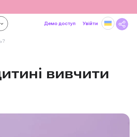
Демо доступ
Увійти
ь?
дитині вивчити