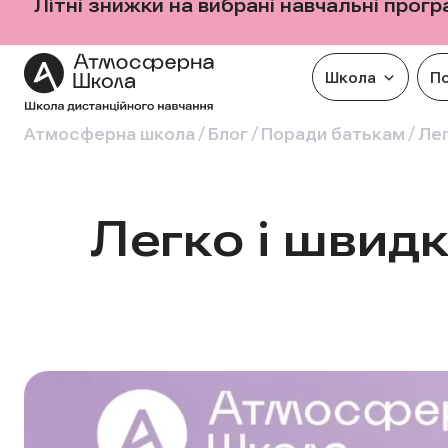
Літні знижки на вибрані навчальні прог
Школа
П
/
/
/
Атмосферна школа
Блог
Поради батькам
Лег
Легко і швидк