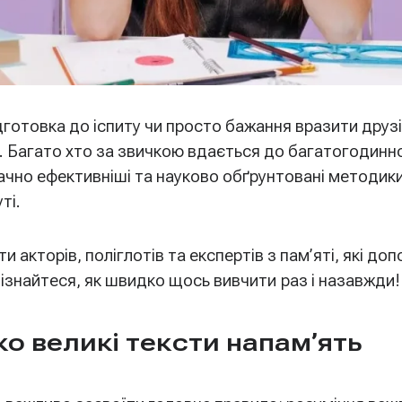
ідготовка до іспиту чи просто бажання вразити друз
ч. Багато хто за звичкою вдається до багатогодинно
начно ефективніші та науково обґрунтовані методик
ті.
и акторів, поліглотів та експертів з пам’яті, які до
дізнайтеся, як швидко щось вивчити
раз і назавжди!
ко великі тексти напам’ять