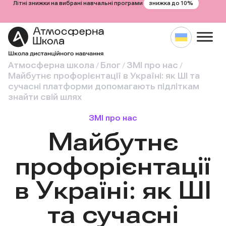
знижка до 10%
Літні знижки на вибрані навчальні програми
Атмосферна школа
Блог
ЗМІ про нас
/
/
/
Майбутнє профорієнтації в Україні: як ШІ та
сучасні платформи допомагають підліткам
знайти свій шлях
ЗМІ про нас
Майбутнє
профорієнтації
в Україні: як ШІ
та сучасні