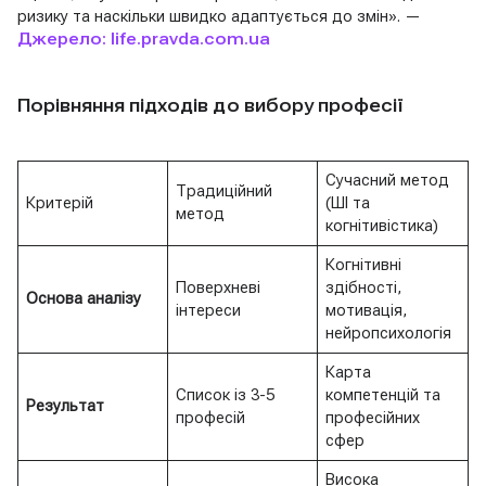
ризику та наскільки швидко адаптується до змін». —
Джерело: life.pravda.com.ua
Порівняння підходів до вибору професії
Сучасний метод
Традиційний
Критерій
(ШІ та
метод
когнітивістика)
Когнітивні
Поверхневі
здібності,
Основа аналізу
інтереси
мотивація,
нейропсихологія
Карта
Список із 3-5
компетенцій та
Результат
професій
професійних
сфер
Висока