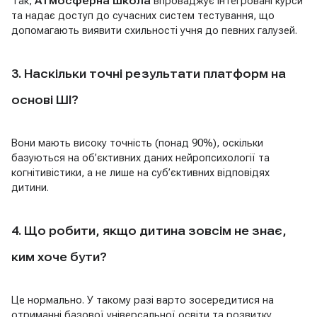
Так,
Атмосферна школа
впроваджує інтегровані курси
та надає доступ до сучасних систем тестування, що
допомагають виявити схильності учня до певних галузей.
3. Наскільки точні результати платформ на
основі ШІ?
Вони мають високу точність (понад 90%), оскільки
базуються на об’єктивних даних нейропсихології та
когнітивістики, а не лише на суб’єктивних відповідях
дитини.
4. Що робити, якщо дитина зовсім не знає,
ким хоче бути?
Це нормально. У такому разі варто зосередитися на
отриманні базової універсальної освіти та розвитку