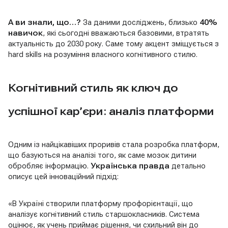
А ви знали, що…?
За даними досліджень, близько
40%
навичок
, які сьогодні вважаються базовими, втратять
актуальність до 2030 року. Саме тому акцент зміщується з
hard skills на розуміння власного когнітивного стилю.
Когнітивний стиль як ключ до
успішної кар’єри: аналіз платформи
Одним із найцікавіших проривів стала розробка платформ,
що базуються на аналізі того, як саме мозок дитини
обробляє інформацію.
Українська правда
детально
описує цей інноваційний підхід:
«В Україні створили платформу профорієнтації, що
аналізує когнітивний стиль старшокласників. Система
оцінює, як учень приймає рішення, чи схильний він до