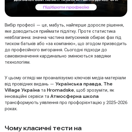
Вибір професії — це, мабуть, найперше доросле рішення,
яке доводиться приймати підлітку. Проте статистика
невблаганна: значна частина випускників обирає фах під
тиском батьків або «за компанію», що згодом призводить
до професійного вигорання. Сьогодні підходи до
самовизначення кардинально змінюються завдяки
технологіям.
У цьому огляді ми проаналізуємо ключові медіа-матеріали
від провідних видань —
Українська правда
,
The
Village Україна
та
Hromadske
, щоб зрозуміти, як
інноваційні сервіси та
Атмосферна школа
трансформують уявлення про профорієнтацію у 2025–2026
роках.
Чому класичні тести на