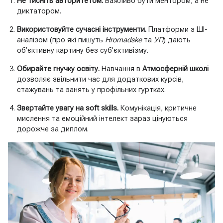
Не тисніть авторитетом.
Важливо бути ментором, а не
диктатором.
Використовуйте сучасні інструменти.
Платформи з ШІ-
аналізом (про які пишуть
Hromadske
та
УП
) дають
об’єктивну картину без суб’єктивізму.
Обирайте гнучку освіту.
Навчання в
Атмосферній школі
дозволяє звільнити час для додаткових курсів,
стажувань та занять у профільних гуртках.
Звертайте увагу на soft skills.
Комунікація, критичне
мислення та емоційний інтелект зараз цінуються
дорожче за диплом.