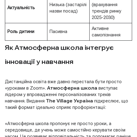
Низька (застарілі
(врахування
Актуальність
назви посад)
трендів ринку
2025-2030)
Активне
Роль дитини
Пасивна
самопізнання
Як Атмосферна школа інтегрує
інновації у навчання
Дистанційна освіта вже давно перестала бути просто
«уроками в Zoom».
Атмосферна школа
виступає
лідером у впровадженні персоналізованих треків
навчання. Видання
The Village Україна
підкреслює, що
такий формат ідеально сприяє профорієнтації:
«Атмосферна школа пропонує не просто уроки, а
середовище, де учень може самостійно керувати своїм
часом. Це розвиває відповідальність та допомагає раніше