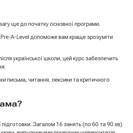
вагу ще до початку основної програми.
 Pre-A-Level допоможе вам краще зрозуміти
ісля української школи, цей курс забезпечить
ня.
и письма, читання, лексики та критичного
рама?
підготовки. Загалом 16 занять (по 60 та 90 хв)
ї мови, випускниками провідних університетів