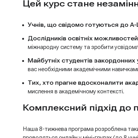
Цей курс стане незамін
Учнів, що свідомо готуються до A-L
Дослідників освітніх можливостей
міжнародну систему та зробити усвідомл
Майбутніх студентів закордонних у
вас необхідними академічними навичками 
Тих, хто прагне вдосконалити акад
мислення в академічному контексті.
Комплексний підхід до 
Наша 8-тижнева програма розроблена таким
проводяться онлайн у міні-групах (до 8 уч