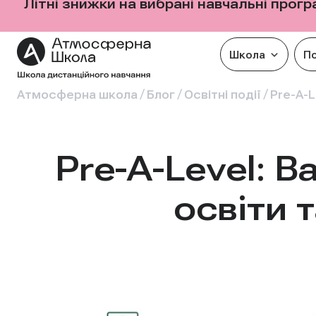
Літні знижки на вибрані навчальні прог
Школа
П
/
/
/
Атмосферна школа
Блог
Освітні події
Pre-A-L
Pre-A-Level: 
освіти 