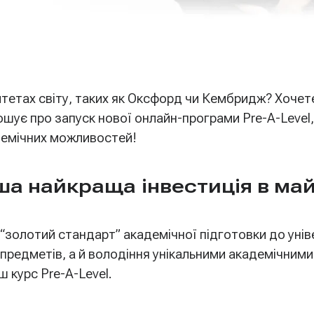
итетах світу, таких як Оксфорд чи Кембридж? Хочет
шує про запуск нової онлайн-програми Pre-A-Level
демічних можливостей!
аша найкраща інвестиція в ма
к “золотий стандарт” академічної підготовки до уні
предметів, а й володіння унікальними академічними
 курс Pre-A-Level.