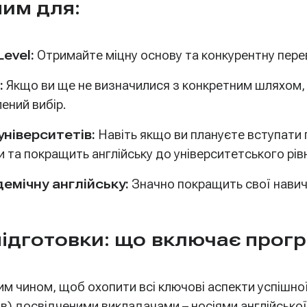
ним для:
evel:
Отримайте міцну основу та конкурентну пере
:
Якщо ви ще не визначилися з конкретним шляхом,
ений вибір.
ніверситетів:
Навіть якщо ви плануєте вступати п
та покращить англійську до університетського рів
емічну англійську:
Значно покращить свої навичк
підготовки: що включає прог
 чином, щоб охопити всі ключові аспекти успішної 
нів) досвідченими викладачами – носіями англійсько