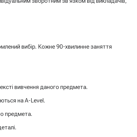
ивідуальним зворотним зв’язком від викладачів,
омлений вибір. Кожне 90-хвилинне заняття
тексті вивчення даного предмета.
ються на A-Level.
го предмета.
еталі.