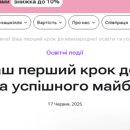
знижка до 10%
рами
озашкілля
Вартість
Про нас
Співпраця
evel: Ваш перший крок до міжнародної освіти та у
Освітні події
Ваш перший крок 
та успішного май
17 Червня, 2025