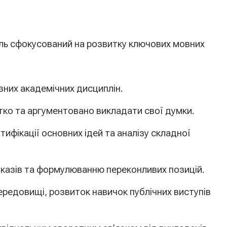
дуль сфокусований на розвитку ключових мовних
зних академічних дисциплін.
ітко та аргументовано викладати свої думки.
ифікації основних ідей та аналізу складної
доказів та формулюванню переконливих позицій.
ередовищі, розвиток навичок публічних виступів