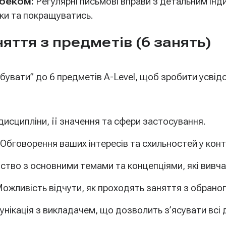
дбеком:
Регулярні письмові вправи з детальним інд
ки та покращуватись.
яття з предметів (6 занять)
бувати” до 6 предметів A-Level, щоб зробити усвід
исципліни, її значення та сфери застосування.
Обговорення ваших інтересів та схильностей у кон
тво з основними темами та концепціями, які вивча
ожливість відчути, як проходять заняття з обрано
нікація з викладачем, що дозволить з’ясувати всі д