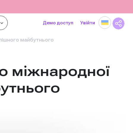
Демо доступ
Увійти
спішного майбутнього
до міжнародної
бутнього