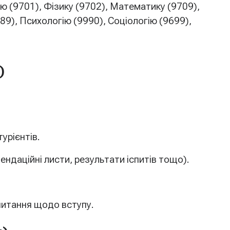
ію (9701), Фізику (9702), Математику (9709),
489), Психологію (9990), Соціологію (9699),
)
урієнтів.
ндаційні листи, результати іспитів тощо).
апитання щодо вступу.