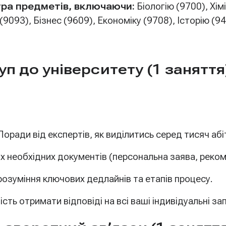
ра предметів, включаючи:
Біологію (9700), Хім
(9093), Бізнес (9609), Економіку (9708), Історію (9
уп до університету (1 заняття
оради від експертів, як виділитись серед тисяч абіт
х необхідних документів (персональна заява, рекоме
розуміння ключових дедлайнів та етапів процесу.
ть отримати відповіді на всі ваші індивідуальні з