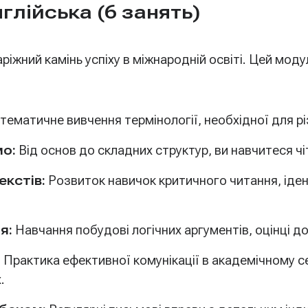
глійська (6 занять)
ріжний камінь успіху в міжнародній освіті. Цей мо
тематичне вивчення термінології, необхідної для рі
мо:
Від основ до складних структур, ви навчитеся ч
екстів:
Розвиток навичок критичного читання, ідент
я:
Навчання побудові логічних аргументів, оцінці 
:
Практика ефективної комунікації в академічному с
.