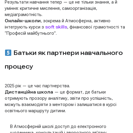
Результати навчання тепер — це не тільки знання, а й
уміння: критичне мислення, самоорганізація,
медіаграмотність.
Онлайн-школи
, зокрема й Атмосферна, активно
інтегрують курси з
soft skills
, фінансової грамотності та
“Професій майбутнього”.
Батьки як партнери навчального
процесу
2025 рік — це час партнерства.
Дистанційна школа
— це формат, де батьки
отримують прозору аналітику, звіти про успішність,
можуть взаємодіяти з ментором і залишатися в курсі
освітнього маршруту дитини.
В Атмосферній школі доступ до електронного
щоденника, консультацій і зворотного зв’язку