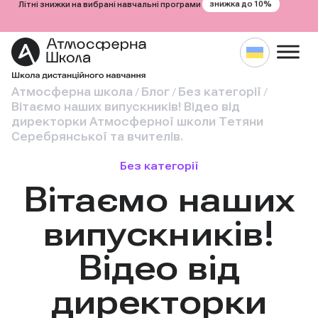
знижка до 10%
Літні знижки на вибрані навчальні програми
Атмосферна школа
Блог
Без категорії
/
/
/
Вітаємо наших випускників! Відео від
директорки Атмосферної школи Тетяни
Серебрянської та вчителів.
Без категорії
Вітаємо наших
випускників!
Відео від
директорки