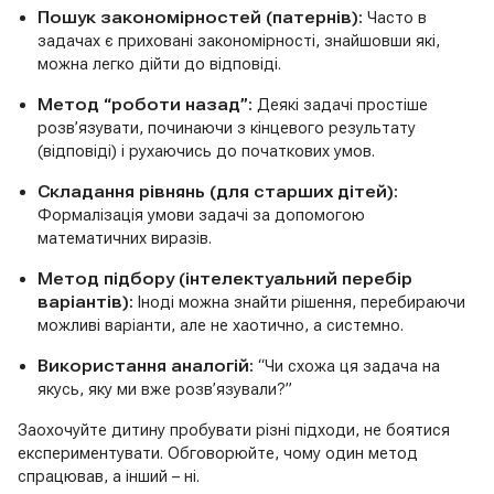
Пошук закономірностей (патернів):
Часто в
задачах є приховані закономірності, знайшовши які,
можна легко дійти до відповіді.
Метод “роботи назад”:
Деякі задачі простіше
розв’язувати, починаючи з кінцевого результату
(відповіді) і рухаючись до початкових умов.
Складання рівнянь (для старших дітей):
Формалізація умови задачі за допомогою
математичних виразів.
Метод підбору (інтелектуальний перебір
варіантів):
Іноді можна знайти рішення, перебираючи
можливі варіанти, але не хаотично, а системно.
Використання аналогій:
“Чи схожа ця задача на
якусь, яку ми вже розв’язували?”
Заохочуйте дитину пробувати різні підходи, не боятися
експериментувати. Обговорюйте, чому один метод
спрацював, а інший – ні.