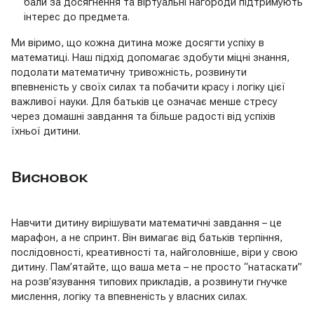
бали за досягнення та віртуальні нагороди підтримують
інтерес до предмета.
Ми віримо, що кожна дитина може досягти успіху в
математиці. Наш підхід допомагає здобути міцні знання,
подолати математичну тривожність, розвинути
впевненість у своїх силах та побачити красу і логіку цієї
важливої науки. Для батьків це означає менше стресу
через домашні завдання та більше радості від успіхів
їхньої дитини.
Висновок
Навчити дитину вирішувати математичні завдання – це
марафон, а не спринт. Він вимагає від батьків терпіння,
послідовності, креативності та, найголовніше, віри у свою
дитину. Пам’ятайте, що ваша мета – не просто “натаскати”
на розв’язування типових прикладів, а розвинути гнучке
мислення, логіку та впевненість у власних силах.