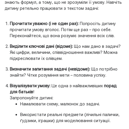
знають формул, а тому, що не зрозуміли її умову. Навчіть
дитину ретельно працювати з текстом задачі:
Прочитати уважно (і не один раз):
Попросіть дитину
прочитати умову вголос. Потім ще раз – про себе.
Переконайтеся, що вона розуміє значення всіх слів.
Виділити ключові дані (відоме):
Що нам дано в задачі?
Які цифри, величини, співвідношення важливі? Можна
підкреслювати їх олівцем.
Визначити запитання задачі (невідоме):
Що потрібно
знайти? Чітке розуміння мети – половина успіху.
Візуалізувати умову:
Це одна з найважливіших
порад
для батьків
!
Запропонуйте дитині:
Намалювати схему, малюнок до задачі.
Використати реальні предмети (лічильні палички,
ґудзики, іграшки) для моделювання ситуації.