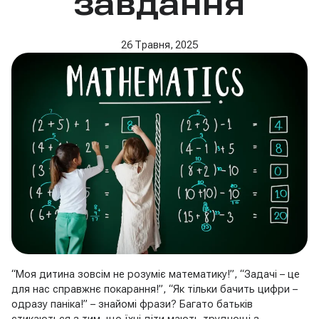
завдання
26 Травня, 2025
“Моя дитина зовсім не розуміє математику!”, “Задачі – це
для нас справжнє покарання!”, “Як тільки бачить цифри –
одразу паніка!” – знайомі фрази? Багато батьків