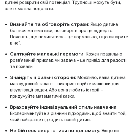
дитині розкрити свій потенціал. Труднощі можуть бути,
але їх можна подолати.
Визнайте та обговоріть страхи:
Якщо дитина
боїться математики, поговоріть про це відверто.
Поясніть, що помилятися – це нормально, і що ви вірите
в неї.
Святкуйте маленькі перемоги:
Кожен правильно
розв’язаний приклад чи задача – це привід для радості
та похвали.
Знайдіть її сильні сторони:
Можливо, ваша дитина
має художній талант – використовуйте малюнки для
візуалізації задач. Або вона любить історії –
придумуйте математичні казки.
Враховуйте індивідуальний стиль навчання:
Експериментуйте з різними підходами, щоб знайти той,
який найкраще підходить вашій дитині.
Не бійтеся звертатися по допомогу:
Якщо ви