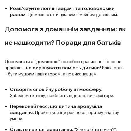
Розв’язуйте логічні задачі та головоломки
разом:
Це може стати цікавим сімейним дозвіллям.
Допомога з домашнім завданням: як
не нашкодити? Поради для батьків
Допомагати з “домашкою” потрібно правильно. Головне
правило –
не вирішувати замість дитини!
Ваша роль
– бути мудрим навігатором, а не виконавцем.
Створіть спокійну робочу атмосферу:
Забезпечте тишу, приберіть відволікаючі фактори.
Переконайтеся, що дитина зрозуміла
завдання:
Пройдіться ще раз по алгоритму аналізу
умови.
Ставте навідні запитання:
“З чого б ти почав?”,