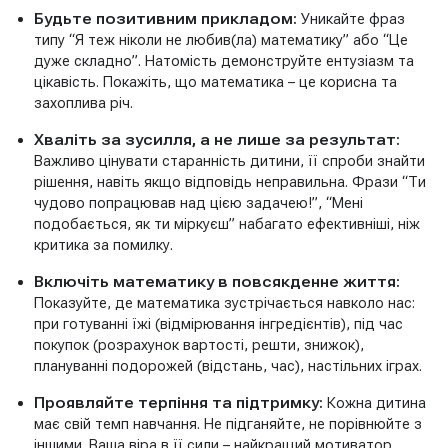
Будьте позитивним прикладом:
Уникайте фраз
типу “Я теж ніколи не любив(ла) математику” або “Це
дуже складно”. Натомість демонструйте ентузіазм та
цікавість. Покажіть, що математика – це корисна та
захоплива річ.
Хваліть за зусилля, а не лише за результат:
Важливо цінувати старанність дитини, її спроби знайти
рішення, навіть якщо відповідь неправильна. Фрази “Ти
чудово попрацював над цією задачею!”, “Мені
подобається, як ти міркуєш” набагато ефективніші, ніж
критика за помилку.
Включіть математику в повсякденне життя:
Показуйте, де математика зустрічається навколо нас:
при готуванні їжі (відмірювання інгредієнтів), під час
покупок (розрахунок вартості, решти, знижок),
плануванні подорожей (відстань, час), настільних іграх.
Проявляйте терпіння та підтримку:
Кожна дитина
має свій темп навчання. Не підганяйте, не порівнюйте з
іншими. Ваша віра в її сили – найкращий мотиватор.