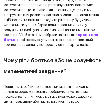
стикаються з тим, що їхні діти мають труднощі з
математикою, особливо з розв’язуванням задач. Але
математика – це не лише шкільні оцінки. Це потужний
інструмент для розвитку логічного мислення, аналітичних
здібностей та вміння знаходити рішення у будь-яких
життєвих ситуаціях. Гарна новина: навчити дитину
розуміти та вирішувати математичні завдання – цілком
реально! У цій статті ми зібрали найдієвіші
поради для
батьків
, які допоможуть вам перетворити складний
процес на захопливу подорож у світ цифр та логіки.
Чому діти бояться або не розуміють
математичні завдання?
Перш ніж перейти до конкретних методів навчання,
важливо зрозуміти корінь проблеми. Існує декілька
поширених причин, чому математика може здаватися
дитині складною або навіть викликати страх: