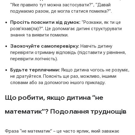
“Яке правило тут можна застосувати?”, “Давай
подумаємо разом, де могла статися помилка?”.
Просіть пояснити хід думок:
“Розкажи, як ти це
розв’язав(ла)?”. Це допомагає дитині структурувати
знання та виявити помилки.
Заохочуйте самоперевірку:
Навчіть дитину
перевіряти отриману відповідь (підставити у рівняння,
перевірити логічність).
Будьте терплячими:
Якщо дитина чогось не розуміє,
не дратуйтеся. Поясніть ще раз, можливо, іншими
словами або за допомогою іншого прикладу.
Що робити, якщо дитина “не
математик”? Подолання труднощів
Фраза “не математик” – це часто ярлик, який заважає