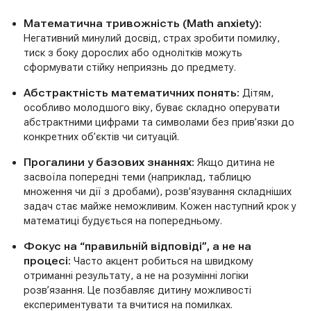
Математична тривожність (Math anxiety):
Негативний минулий досвід, страх зробити помилку,
тиск з боку дорослих або однолітків можуть
сформувати стійку неприязнь до предмету.
Абстрактність математичних понять:
Дітям,
особливо молодшого віку, буває складно оперувати
абстрактними цифрами та символами без прив’язки до
конкретних об’єктів чи ситуацій.
Прогалини у базових знаннях:
Якщо дитина не
засвоїла попередні теми (наприклад, таблицю
множення чи дії з дробами), розв’язування складніших
задач стає майже неможливим. Кожен наступний крок у
математиці будується на попередньому.
Фокус на “правильній відповіді”, а не на
процесі:
Часто акцент робиться на швидкому
отриманні результату, а не на розумінні логіки
розв’язання. Це позбавляє дитину можливості
експериментувати та вчитися на помилках.