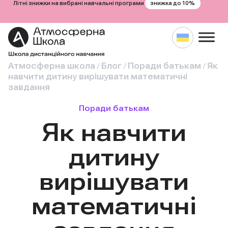
знижка до 10%
Літні знижки на вибрані навчальні програми
Атмосферна школа
Блог
Поради батькам
Як
/
/
/
навчити дитину вирішувати математичні
завдання
Поради батькам
Як навчити
дитину
вирішувати
математичні