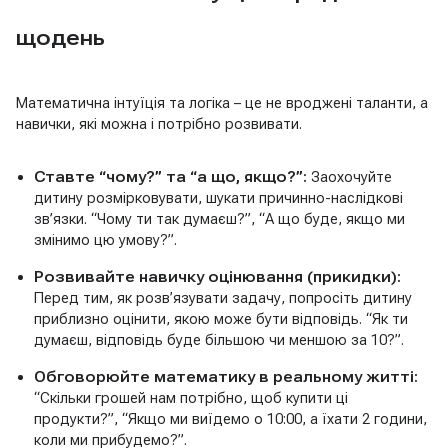
щодень
Математична інтуїція та логіка – це не вроджені таланти, а
навички, які можна і потрібно розвивати.
Ставте “чому?” та “а що, якщо?”:
Заохочуйте
дитину розмірковувати, шукати причинно-наслідкові
зв’язки. “Чому ти так думаєш?”, “А що буде, якщо ми
змінимо цю умову?”.
Розвивайте навичку оцінювання (прикидки):
Перед тим, як розв’язувати задачу, попросіть дитину
приблизно оцінити, якою може бути відповідь. “Як ти
думаєш, відповідь буде більшою чи меншою за 10?”.
Обговорюйте математику в реальному житті:
“Скільки грошей нам потрібно, щоб купити ці
продукти?”, “Якщо ми виїдемо о 10:00, а їхати 2 години,
коли ми прибудемо?”.