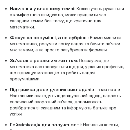
Навчання у власному темпі:
Кожен учень рухається
з комфортною швидкістю, може приділити час
складним темам без тиску, що критично для
математики.
Фокус на розумінні, а не зубрінні:
Вчимо мислити
математично, розуміти логіку задач та бачити зв’язки
між темами, а не просто зазубрювати формули.
Зв’язок з реальним життям:
Показуємо, де
математика застосовується щодня, у різних професіях,
що підвищує мотивацію та робить задачі
зрозумілішими.
Підтримка досвідчених викладачів і тьюторів:
Наставники знаходять індивідуальний підхід, надають
своєчасний зворотний зв’язок, допомагають
розібратися зі складним та інформують батьків про
успіхи.
Гейміфікація для залученості:
Навчальні квести,