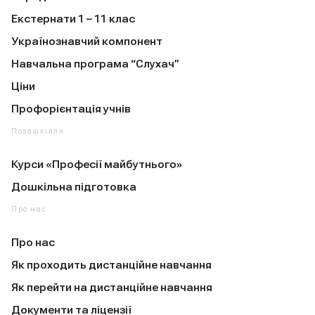
Екстернати 1 – 11 клас
Українознавчий компонент
Навчальна програма “Слухач”
Ціни
Профорієнтація учнів
Позашкілля
Курси «Професії майбутнього»
Дошкільна підготовка
Про нас
Про нас
Як проходить дистанційне навчання
Як перейти на дистанційне навчання
Документи та ліцензії