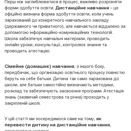
Перш ніж заглиблюватися в процес, важливо розрізняти
форми здобуття освіти.
Дистанційне навчання
– це
офіційно визнана форма здобуття освіти, коли учень
зарахований до конкретного навчального закладу
(державного чи приватного), але навчається віддалено за
допомогою інформаційно-комунікаційних технологій.
Школа забезпечує навчальні матеріали, проводить
онлайн-уроки, консультації, контролює знання та
проводить атестацію.
Сімейне (домашнє) навчання
, з іншого боку,
передбачає, що організацію освітнього процесу повністю
беруть на себе батьки. Дитина так само зарахована до
школи, але батьки самостійно визначають методики,
розклад та забезпечують засвоєння програми. Атестація
знань (зазвичай семестрова та річна) проходить у
закріпленій школі.
У цій статті ми зосередимося саме на тому,
як
перевести дитину на дистанційне навчання
,