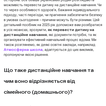
осторонь. Все більше українських родин розглядають
можливість перевести дитину на дистанційне навчання. Чи
то через особливості здоров’я, бажання індивідуального
підходу, часті переїзди, чи прагнення забезпечити безпеку
в умовах сьогодення – причини можуть бути різними. Цей
детальний посібник на 2025 рік допоможе вам розібратися
в усіх нюансах, зрозуміти,
як перевести дитину на
дистанційне навчання
, які документи потрібні, та як
організувати ефективний навчальний процес вдома. Ми
також розглянемо, як деякі освітні заклади, наприклад
Атмосферна школа
, адаптуються до цих викликів,
пропонуючи якісні рішення.
Що таке дистанційне навчання та
чим воно відрізняється від
сімейного (домашнього)?