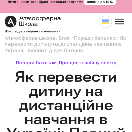
знижка до 10%
Літні знижки на вибрані навчальні програми
Атмосферна школа
Блог
Поради батькам
Як
/
/
/
перевести дитину на дистанційне навчання в
Україні: Повний гід для батьків
Поради батькам
, 
Про дистанційну освіту
Як перевести
дитину на
дистанційне
навчання в