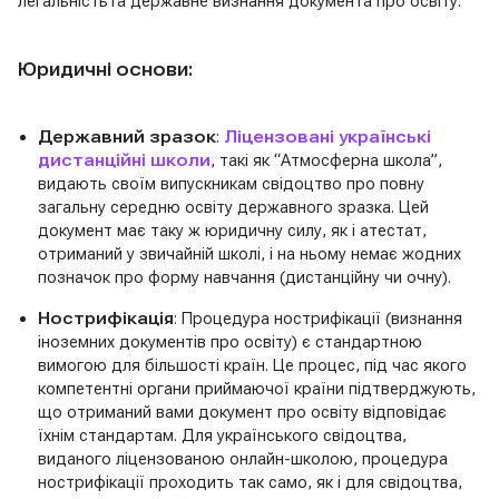
легальністьта державне визнання документа про освіту.
Юридичні основи:
Державний зразок
:
Ліцензовані українські
дистанційні школи
, такі як “Атмосферна школа”,
видають своїм випускникам свідоцтво про повну
загальну середню освіту державного зразка. Цей
документ має таку ж юридичну силу, як і атестат,
отриманий у звичайній школі, і на ньому немає жодних
позначок про форму навчання (дистанційну чи очну).
Нострифікація
: Процедура нострифікації (визнання
іноземних документів про освіту) є стандартною
вимогою для більшості країн. Це процес, під час якого
компетентні органи приймаючої країни підтверджують,
що отриманий вами документ про освіту відповідає
їхнім стандартам. Для українського свідоцтва,
виданого ліцензованою онлайн-школою, процедура
нострифікації проходить так само, як і для свідоцтва,