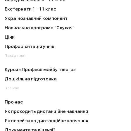
Екстернати 1 – 11 клас
Українознавчий компонент
Навчальна програма “Слухач”
Ціни
Профорієнтація учнів
Позашкілля
Курси «Професії майбутнього»
Дошкільна підготовка
Про нас
Про нас
Як проходить дистанційне навчання
Як перейти на дистанційне навчання
Документи та ліцензії