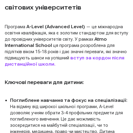
світових університетів
Програма
A-Level (Advanced Level)
— це міжнародна
освітня кваліфікація, яка є золотим стандартом для вступу
до провідних університетів світу. У рамках
Atmo
International School
ця програма розроблена для
підлітків віком 15-18 років і дає значні переваги, які значно
підвищують шанси на успішний
вступ за кордон після
дистанційної школи.
Ключові переваги для дитини:
Поглиблене навчання та фокус на спеціалізації:
На відміну від широкої шкільної програми, A-Level
дозволяє учням обрати 3-4 профільних предмети для
поглибленого вивчення. Це дає можливість
зосередитися на майбутній спеціалізації, чи то
інженерія, медицина, право чи мистецтво. Дитина