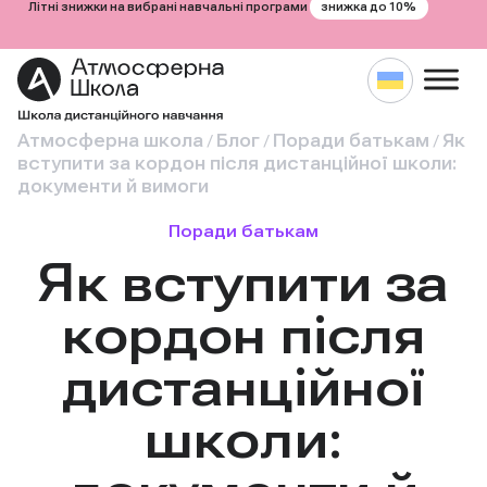
знижка до 10%
Літні знижки на вибрані навчальні програми
Атмосферна школа
Блог
Поради батькам
Як
/
/
/
вступити за кордон після дистанційної школи:
документи й вимоги
Поради батькам
Як вступити за
кордон після
дистанційної
школи: