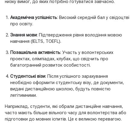
низку вимог, до яких потрібно готуватися завчасно.
Академічна успішність
: Високий середній бал у свідоцтві
про освіту.
Знання мови
: Підтвердження рівня володіння мовою
навчання (IELTS, TOEFL).
Позашкільна активність
: Участь у волонтерських
проектах, олімпіадах, клубах, що свідчить про
багатогранний розвиток особистості.
Студентські візи
: Після успішного зарахування
необхідно оформити студентську візу, де документи,
видані дистанційною школою, будуть повністю
легітимними.
Наприклад, студенти, які обрали дистанційне навчання,
часто мають більше вільного часу для волонтерства або
підготовки до мовних іспитів. Це є великою перевагою.